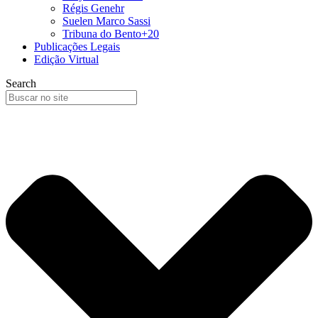
Régis Genehr
Suelen Marco Sassi
Tribuna do Bento+20
Publicações Legais
Edição Virtual
Search