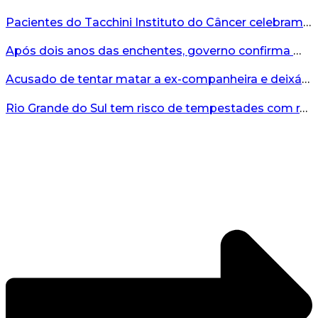
Pacientes do Tacchini Instituto do Câncer celebram Dia dos Pais com cuidado e relaxamento...
Após dois anos das enchentes, governo confirma mais de R$19 milhões para nova ponte no Vale do Taquari...
Acusado de tentar matar a ex-companheira e deixá-la paraplégica é condenado na Serra Gaúcha...
Rio Grande do Sul tem risco de tempestades com rajadas de ventos nos próximos dias...