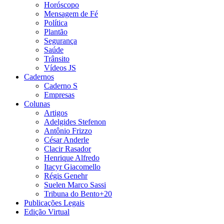
Horóscopo
Mensagem de Fé
Política
Plantão
Segurança
Saúde
Trânsito
Vídeos JS
Cadernos
Caderno S
Empresas
Colunas
Artigos
Adelgides Stefenon
Antônio Frizzo
César Anderle
Clacir Rasador
Henrique Alfredo
Itacyr Giacomello
Régis Genehr
Suelen Marco Sassi
Tribuna do Bento+20
Publicações Legais
Edição Virtual