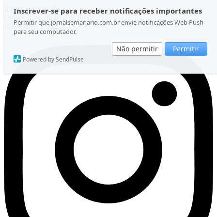
Ir para o conteúdo
Inscrever-se para receber notificações importantes
Quinta-feira, 06 de Agosto de 2026
Permitir que jornalsemanario.com.br envie notificações Web Push
Instagram
para seu computador.
Não permitir
Permitir
Powered by SendPulse