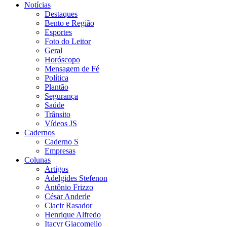
Notícias
Destaques
Bento e Região
Esportes
Foto do Leitor
Geral
Horóscopo
Mensagem de Fé
Política
Plantão
Segurança
Saúde
Trânsito
Vídeos JS
Cadernos
Caderno S
Empresas
Colunas
Artigos
Adelgides Stefenon
Antônio Frizzo
César Anderle
Clacir Rasador
Henrique Alfredo
Itacyr Giacomello