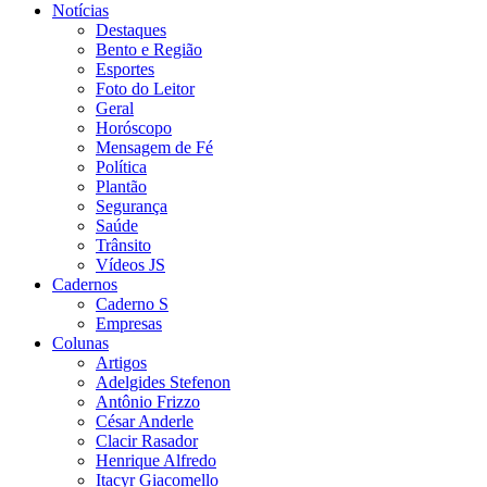
Notícias
Destaques
Bento e Região
Esportes
Foto do Leitor
Geral
Horóscopo
Mensagem de Fé
Política
Plantão
Segurança
Saúde
Trânsito
Vídeos JS
Cadernos
Caderno S
Empresas
Colunas
Artigos
Adelgides Stefenon
Antônio Frizzo
César Anderle
Clacir Rasador
Henrique Alfredo
Itacyr Giacomello