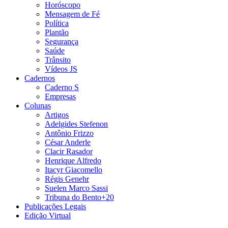
Horóscopo
Mensagem de Fé
Política
Plantão
Segurança
Saúde
Trânsito
Vídeos JS
Cadernos
Caderno S
Empresas
Colunas
Artigos
Adelgides Stefenon
Antônio Frizzo
César Anderle
Clacir Rasador
Henrique Alfredo
Itacyr Giacomello
Régis Genehr
Suelen Marco Sassi
Tribuna do Bento+20
Publicações Legais
Edição Virtual