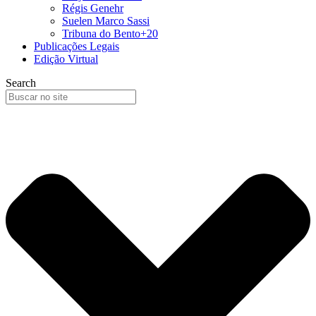
Régis Genehr
Suelen Marco Sassi
Tribuna do Bento+20
Publicações Legais
Edição Virtual
Search