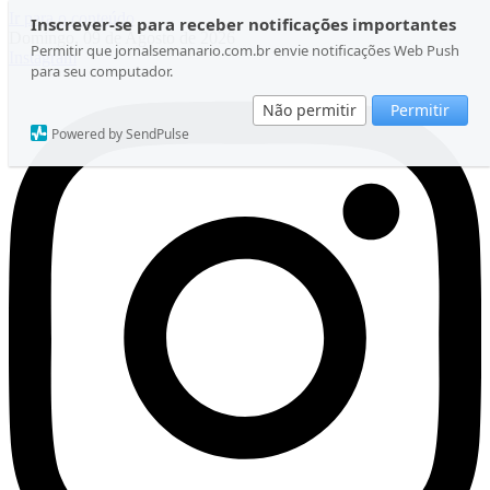
Ir para o conteúdo
Inscrever-se para receber notificações importantes
Domingo, 09 de Agosto de 2026
Permitir que jornalsemanario.com.br envie notificações Web Push
Instagram
para seu computador.
Não permitir
Permitir
Powered by SendPulse