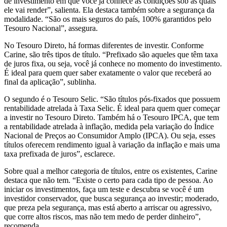
de investimento em que você já conhece as condições sob as quais
ele vai render”, salienta. Ela destaca também sobre a segurança da
modalidade. “São os mais seguros do país, 100% garantidos pelo
Tesouro Nacional”, assegura.
No Tesouro Direto, há formas diferentes de investir. Conforme
Carine, são três tipos de título. “Prefixado são aqueles que têm taxa
de juros fixa, ou seja, você já conhece no momento do investimento.
É ideal para quem quer saber exatamente o valor que receberá ao
final da aplicação”, sublinha.
O segundo é o Tesouro Selic. “São títulos pós-fixados que possuem
rentabilidade atrelada à Taxa Selic. É ideal para quem quer começar
a investir no Tesouro Direto. Também há o Tesouro IPCA, que tem
a rentabilidade atrelada à inflação, medida pela variação do Índice
Nacional de Preços ao Consumidor Amplo (IPCA). Ou seja, esses
títulos oferecem rendimento igual à variação da inflação e mais uma
taxa prefixada de juros”, esclarece.
Sobre qual a melhor categoria de títulos, entre os existentes, Carine
destaca que não tem. “Existe o certo para cada tipo de pessoa. Ao
iniciar os investimentos, faça um teste e descubra se você é um
investidor conservador, que busca segurança ao investir; moderado,
que preza pela segurança, mas está aberto a arriscar ou agressivo,
que corre altos riscos, mas não tem medo de perder dinheiro”,
recomenda.