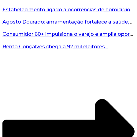
Estabelecimento ligado a ocorrências de homicídio é interditado durante fiscalização em Bento...
Agosto Dourado: amamentação fortalece a saúde, o desenvolvimento e os vínculos...
Consumidor 60+ impulsiona o varejo e amplia oportunidades para o comércio ...
Bento Gonçalves chega a 92 mil eleitores...