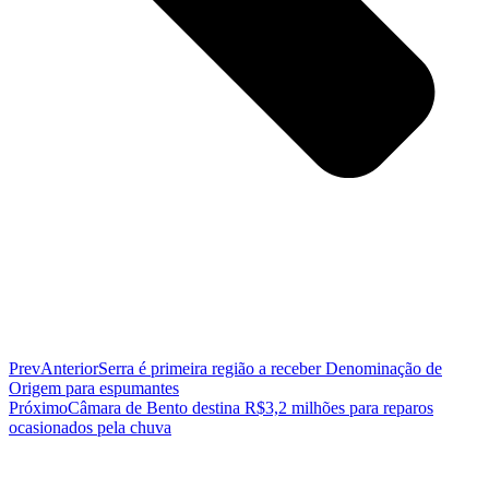
Prev
Anterior
Serra é primeira região a receber Denominação de
Origem para espumantes
Próximo
Câmara de Bento destina R$3,2 milhões para reparos
ocasionados pela chuva