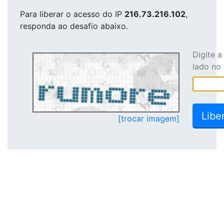
Para liberar o acesso
do IP
216.73.216.102
,
responda ao desafio abaixo.
Digite 
lado no
[trocar imagem]