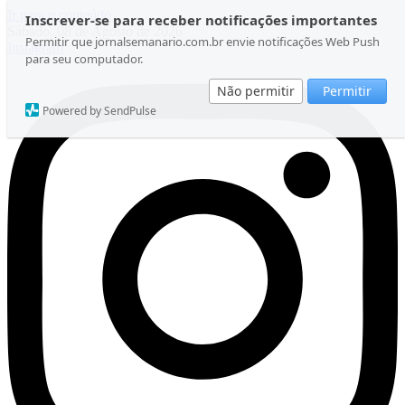
Ir para o conteúdo
Inscrever-se para receber notificações importantes
Sábado, 08 de Agosto de 2026
Permitir que jornalsemanario.com.br envie notificações Web Push
Instagram
para seu computador.
Não permitir
Permitir
Powered by SendPulse