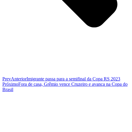
Prev
Anterior
Imigrante passa para a semifinal da Copa RS 2023
Próximo
Fora de casa, Grêmio vence Cruzeiro e avança na Copa do
Brasil