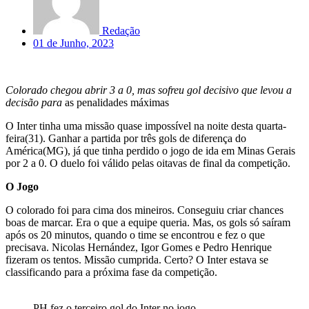
Redação
01 de Junho, 2023
Colorado chegou abrir 3 a 0, mas sofreu gol decisivo que levou a
decisão para
as penalidades máximas
O Inter tinha uma missão quase impossível na noite desta quarta-
feira(31). Ganhar a partida por três gols de diferença do
América(MG), já que tinha perdido o jogo de ida em Minas Gerais
por 2 a 0. O duelo foi válido pelas oitavas de final da competição.
O Jogo
O colorado foi para cima dos mineiros. Conseguiu criar chances
boas de marcar. Era o que a equipe queria. Mas, os gols só saíram
após os 20 minutos, quando o time se encontrou e fez o que
precisava. Nicolas Hernández, Igor Gomes e Pedro Henrique
fizeram os tentos. Missão cumprida. Certo? O Inter estava se
classificando para a próxima fase da competição.
PH fez o terceiro gol do Inter no jogo