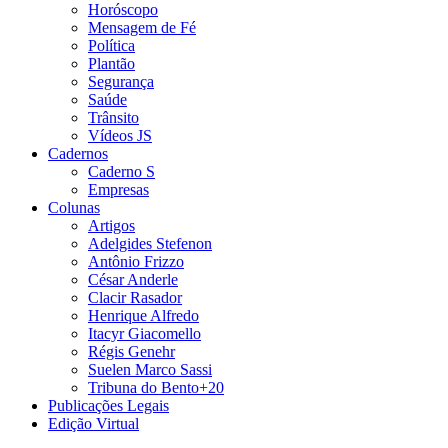
Horóscopo
Mensagem de Fé
Política
Plantão
Segurança
Saúde
Trânsito
Vídeos JS
Cadernos
Caderno S
Empresas
Colunas
Artigos
Adelgides Stefenon
Antônio Frizzo
César Anderle
Clacir Rasador
Henrique Alfredo
Itacyr Giacomello
Régis Genehr
Suelen Marco Sassi
Tribuna do Bento+20
Publicações Legais
Edição Virtual