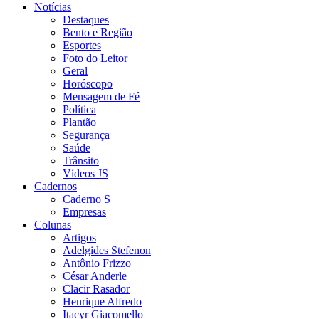
Notícias
Destaques
Bento e Região
Esportes
Foto do Leitor
Geral
Horóscopo
Mensagem de Fé
Política
Plantão
Segurança
Saúde
Trânsito
Vídeos JS
Cadernos
Caderno S
Empresas
Colunas
Artigos
Adelgides Stefenon
Antônio Frizzo
César Anderle
Clacir Rasador
Henrique Alfredo
Itacyr Giacomello