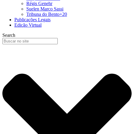
Régis Genehr
Suelen Marco Sassi
Tribuna do Bento+20
Publicações Legais
Edição Virtual
Search