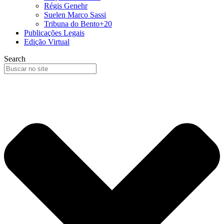
Régis Genehr
Suelen Marco Sassi
Tribuna do Bento+20
Publicações Legais
Edição Virtual
Search