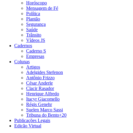
Horóscopo
Mensagem de Fé
Política
Plantão
Segurança
Saúde
Trânsito
Vídeos JS
Cadernos
Caderno S
Empresas
Colunas
Artigos
Adelgides Stefenon
Antônio Frizzo
César Anderle
Clacir Rasador
Henrique Alfredo
Itacyr Giacomello
Régis Genehr
Suelen Marco Sassi
Tribuna do Bento+20
Publicações Legais
Edição Virtual