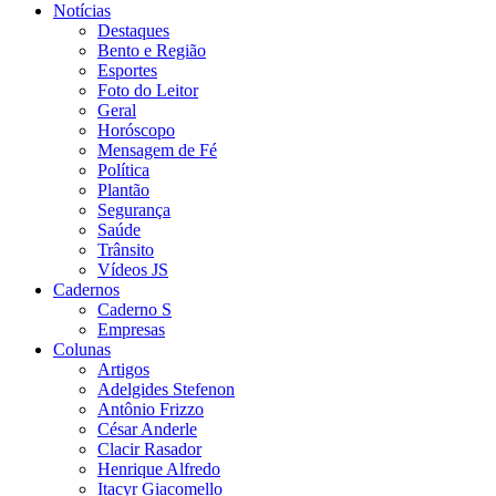
Notícias
Destaques
Bento e Região
Esportes
Foto do Leitor
Geral
Horóscopo
Mensagem de Fé
Política
Plantão
Segurança
Saúde
Trânsito
Vídeos JS
Cadernos
Caderno S
Empresas
Colunas
Artigos
Adelgides Stefenon
Antônio Frizzo
César Anderle
Clacir Rasador
Henrique Alfredo
Itacyr Giacomello