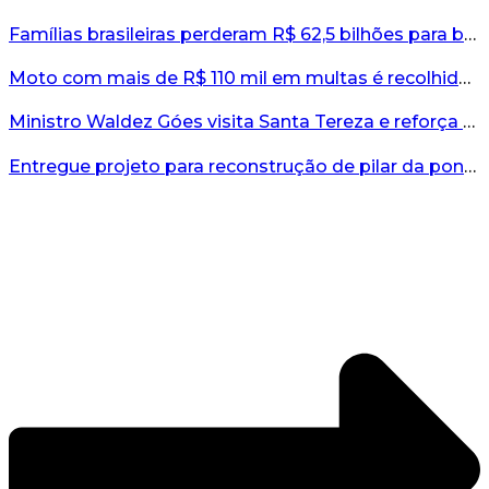
Famílias brasileiras perderam R$ 62,5 bilhões para bets em 2025, diz estudo...
Moto com mais de R$ 110 mil em multas é recolhida no interior do RS...
Ministro Waldez Góes visita Santa Tereza e reforça apoio federal à reconstrução do município...
Entregue projeto para reconstrução de pilar da ponte entre Encantado e Muçum...