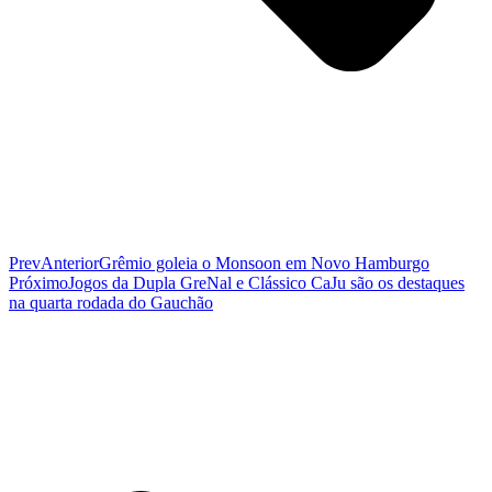
Prev
Anterior
Grêmio goleia o Monsoon em Novo Hamburgo
Próximo
Jogos da Dupla GreNal e Clássico CaJu são os destaques
na quarta rodada do Gauchão