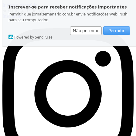
Ir para o conteúdo
Inscrever-se para receber notificações importantes
Sexta-feira, 07 de Agosto de 2026
Permitir que jornalsemanario.com.br envie notificações Web Push
Instagram
para seu computador.
Não permitir
Permitir
Powered by SendPulse