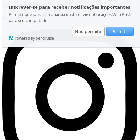
Ir para o conteúdo
Inscrever-se para receber notificações importantes
Quinta-feira, 06 de Agosto de 2026
Permitir que jornalsemanario.com.br envie notificações Web Push
Instagram
para seu computador.
Não permitir
Permitir
Powered by SendPulse