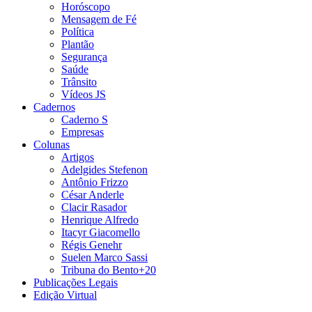
Horóscopo
Mensagem de Fé
Política
Plantão
Segurança
Saúde
Trânsito
Vídeos JS
Cadernos
Caderno S
Empresas
Colunas
Artigos
Adelgides Stefenon
Antônio Frizzo
César Anderle
Clacir Rasador
Henrique Alfredo
Itacyr Giacomello
Régis Genehr
Suelen Marco Sassi
Tribuna do Bento+20
Publicações Legais
Edição Virtual