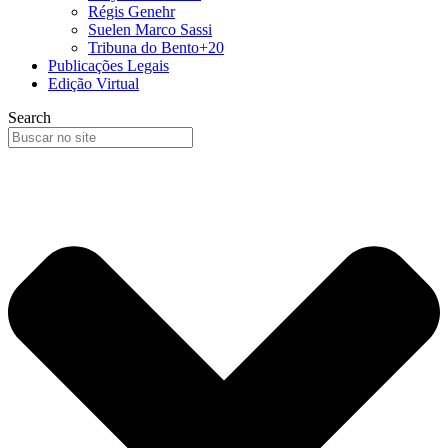
Régis Genehr
Suelen Marco Sassi
Tribuna do Bento+20
Publicações Legais
Edição Virtual
Search