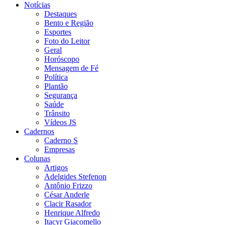
Notícias
Destaques
Bento e Região
Esportes
Foto do Leitor
Geral
Horóscopo
Mensagem de Fé
Política
Plantão
Segurança
Saúde
Trânsito
Vídeos JS
Cadernos
Caderno S
Empresas
Colunas
Artigos
Adelgides Stefenon
Antônio Frizzo
César Anderle
Clacir Rasador
Henrique Alfredo
Itacyr Giacomello