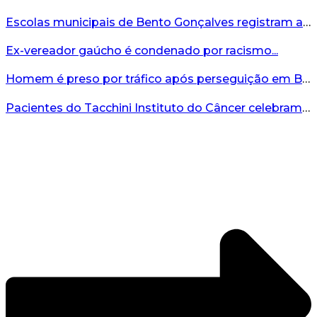
Escolas municipais de Bento Gonçalves registram avanço no IDEB 2025...
Ex-vereador gaúcho é condenado por racismo...
Homem é preso por tráfico após perseguição em Bento Gonçalves...
Pacientes do Tacchini Instituto do Câncer celebram Dia dos Pais com cuidado e relaxamento...