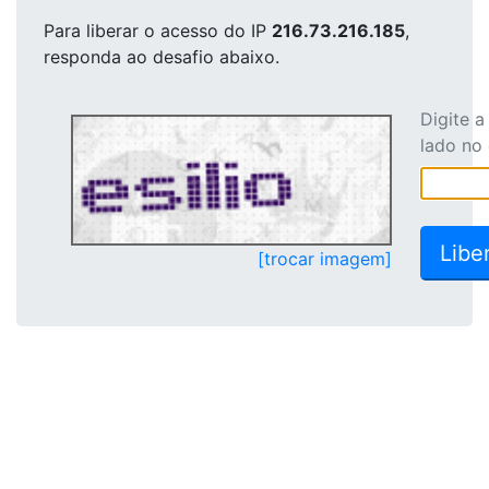
Para liberar o acesso
do IP
216.73.216.185
,
responda ao desafio abaixo.
Digite 
lado no
[trocar imagem]