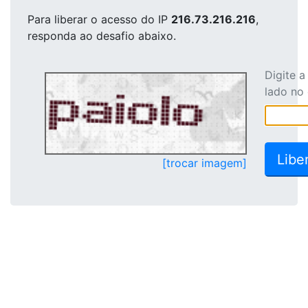
Para liberar o acesso
do IP
216.73.216.216
,
responda ao desafio abaixo.
Digite 
lado no
[trocar imagem]