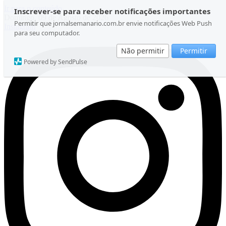
Ir para o conteúdo
Inscrever-se para receber notificações importantes
Domingo, 09 de Agosto de 2026
Permitir que jornalsemanario.com.br envie notificações Web Push
Instagram
para seu computador.
Não permitir
Permitir
Powered by SendPulse