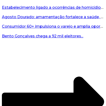
Estabelecimento ligado a ocorrências de homicídio é interditado durante fiscalização em Bento...
Agosto Dourado: amamentação fortalece a saúde, o desenvolvimento e os vínculos...
Consumidor 60+ impulsiona o varejo e amplia oportunidades para o comércio ...
Bento Gonçalves chega a 92 mil eleitores...