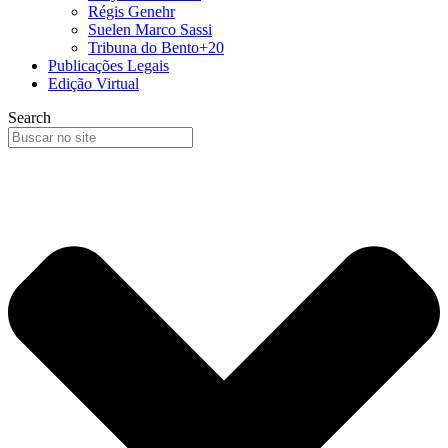
Régis Genehr
Suelen Marco Sassi
Tribuna do Bento+20
Publicações Legais
Edição Virtual
Search