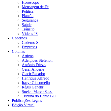
Horóscopo
Mensagem de Fé
Política
Plantão
Segurança
Saúde
Trânsito
Vídeos JS
Cadernos
Caderno S
Empresas
Colunas
Artigos
Adelgides Stefenon
Antônio Frizzo
César Anderle
Clacir Rasador
Henrique Alfredo
Itacyr Giacomello
Régis Genehr
Suelen Marco Sassi
Tribuna do Bento+20
Publicações Legais
Edição Virtual