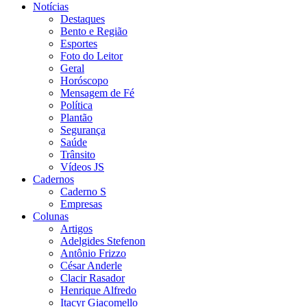
Notícias
Destaques
Bento e Região
Esportes
Foto do Leitor
Geral
Horóscopo
Mensagem de Fé
Política
Plantão
Segurança
Saúde
Trânsito
Vídeos JS
Cadernos
Caderno S
Empresas
Colunas
Artigos
Adelgides Stefenon
Antônio Frizzo
César Anderle
Clacir Rasador
Henrique Alfredo
Itacyr Giacomello