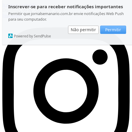
Ir para o conteúdo
Inscrever-se para receber notificações importantes
Domingo, 09 de Agosto de 2026
Permitir que jornalsemanario.com.br envie notificações Web Push
Instagram
para seu computador.
Não permitir
Permitir
Powered by SendPulse