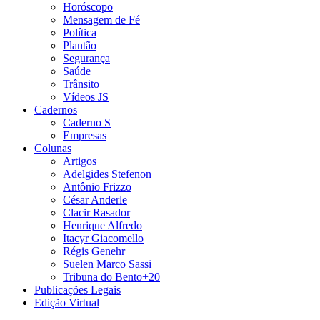
Horóscopo
Mensagem de Fé
Política
Plantão
Segurança
Saúde
Trânsito
Vídeos JS
Cadernos
Caderno S
Empresas
Colunas
Artigos
Adelgides Stefenon
Antônio Frizzo
César Anderle
Clacir Rasador
Henrique Alfredo
Itacyr Giacomello
Régis Genehr
Suelen Marco Sassi
Tribuna do Bento+20
Publicações Legais
Edição Virtual