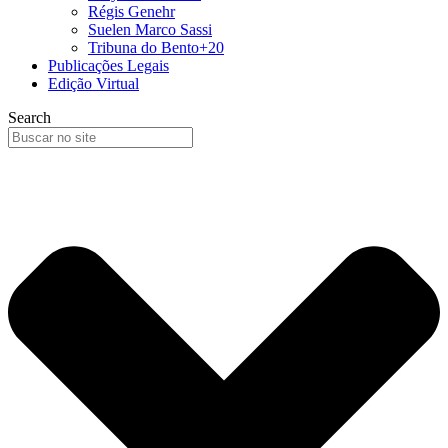
Régis Genehr
Suelen Marco Sassi
Tribuna do Bento+20
Publicações Legais
Edição Virtual
Search