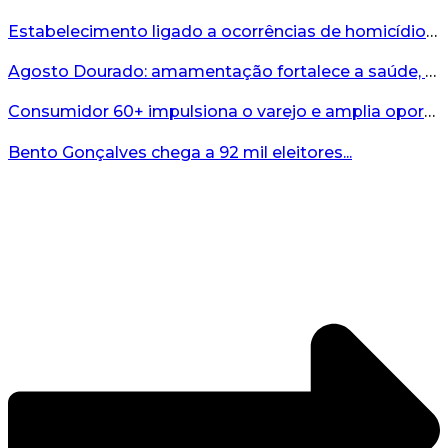
Estabelecimento ligado a ocorrências de homicídio é interditado durante fiscalização em Bento...
Agosto Dourado: amamentação fortalece a saúde, o desenvolvimento e os vínculos...
Consumidor 60+ impulsiona o varejo e amplia oportunidades para o comércio ...
Bento Gonçalves chega a 92 mil eleitores...