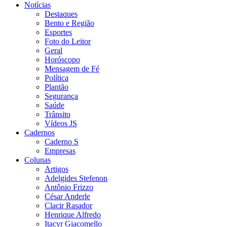
Notícias
Destaques
Bento e Região
Esportes
Foto do Leitor
Geral
Horóscopo
Mensagem de Fé
Política
Plantão
Segurança
Saúde
Trânsito
Vídeos JS
Cadernos
Caderno S
Empresas
Colunas
Artigos
Adelgides Stefenon
Antônio Frizzo
César Anderle
Clacir Rasador
Henrique Alfredo
Itacyr Giacomello