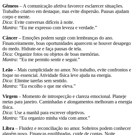
Gêmeos
– A comunicação afetiva favorece esclarecer situações.
Trabalho criativo em destaque, mas evite dispersão. Pausas ajudam
corpo e mente.
Dica:
Evite conversas difíceis à noite.
Mantra:
“Eu me expresso com leveza e verdade.”
Câncer
– Emoções podem surgir com lembranças do ano.
Financeiramente, boas oportunidades aparecem se houver desapego
do medo. Hidrate-se e faça pausas de tela.
Dica:
Organize fotos ou objetos de boas memórias.
Mantra:
“Eu me permito sentir e seguir.”
Leão
– Mais cumplicidade no amor. No trabalho, evite confrontos e
foque no essencial. Atividade física leve ajuda na energia.
Dica:
Elimine tarefas sem sentido.
Mantra:
“Eu escolho o que me eleva.”
Virgem
– Momento de introspecção e clareza emocional. Planeje
metas para janeiro. Caminhadas e alongamentos melhoram a energia
física.
Dica:
Use a manhã para escrever objetivos.
Mantra:
“Eu organizo minha vida com amor.”
Libra
– Fluidez e reconciliação no amor. Solteiros podem conhecer
alguém novo. Finanças equilibradas, cuide de contas. Noite