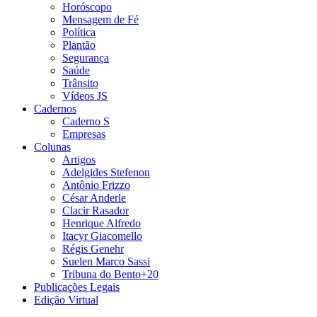
Horóscopo
Mensagem de Fé
Política
Plantão
Segurança
Saúde
Trânsito
Vídeos JS
Cadernos
Caderno S
Empresas
Colunas
Artigos
Adelgides Stefenon
Antônio Frizzo
César Anderle
Clacir Rasador
Henrique Alfredo
Itacyr Giacomello
Régis Genehr
Suelen Marco Sassi
Tribuna do Bento+20
Publicações Legais
Edição Virtual