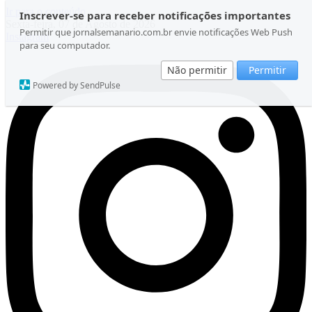
Ir para o conteúdo
Inscrever-se para receber notificações importantes
Sexta-feira, 07 de Agosto de 2026
Permitir que jornalsemanario.com.br envie notificações Web Push
Instagram
para seu computador.
Não permitir
Permitir
Powered by SendPulse