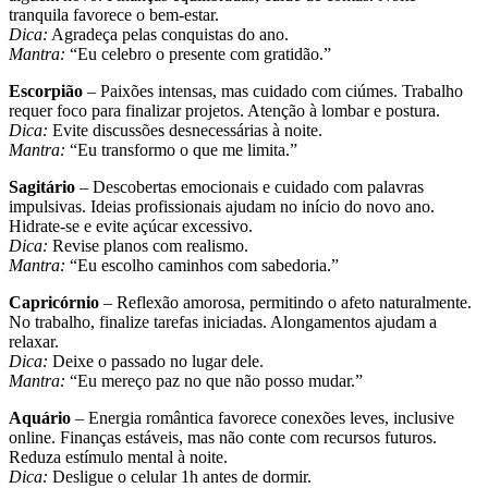
tranquila favorece o bem-estar.
Dica:
Agradeça pelas conquistas do ano.
Mantra:
“Eu celebro o presente com gratidão.”
Escorpião
– Paixões intensas, mas cuidado com ciúmes. Trabalho
requer foco para finalizar projetos. Atenção à lombar e postura.
Dica:
Evite discussões desnecessárias à noite.
Mantra:
“Eu transformo o que me limita.”
Sagitário
– Descobertas emocionais e cuidado com palavras
impulsivas. Ideias profissionais ajudam no início do novo ano.
Hidrate-se e evite açúcar excessivo.
Dica:
Revise planos com realismo.
Mantra:
“Eu escolho caminhos com sabedoria.”
Capricórnio
– Reflexão amorosa, permitindo o afeto naturalmente.
No trabalho, finalize tarefas iniciadas. Alongamentos ajudam a
relaxar.
Dica:
Deixe o passado no lugar dele.
Mantra:
“Eu mereço paz no que não posso mudar.”
Aquário
– Energia romântica favorece conexões leves, inclusive
online. Finanças estáveis, mas não conte com recursos futuros.
Reduza estímulo mental à noite.
Dica:
Desligue o celular 1h antes de dormir.