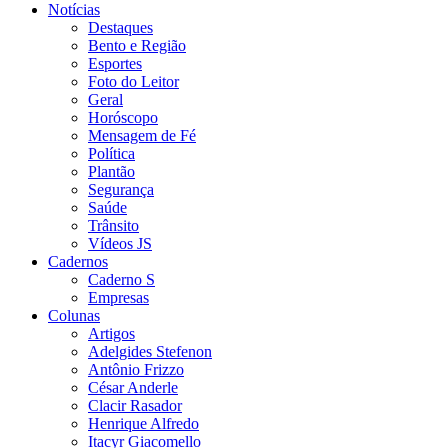
Notícias
Destaques
Bento e Região
Esportes
Foto do Leitor
Geral
Horóscopo
Mensagem de Fé
Política
Plantão
Segurança
Saúde
Trânsito
Vídeos JS
Cadernos
Caderno S
Empresas
Colunas
Artigos
Adelgides Stefenon
Antônio Frizzo
César Anderle
Clacir Rasador
Henrique Alfredo
Itacyr Giacomello