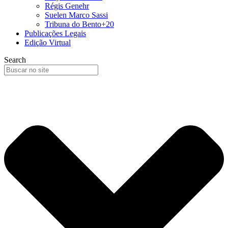
Régis Genehr
Suelen Marco Sassi
Tribuna do Bento+20
Publicações Legais
Edição Virtual
Search