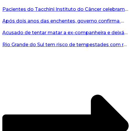
Pacientes do Tacchini Instituto do Câncer celebram Dia dos Pais com cuidado e relaxamento...
Após dois anos das enchentes, governo confirma mais de R$19 milhões para nova ponte no Vale do Taquari...
Acusado de tentar matar a ex-companheira e deixá-la paraplégica é condenado na Serra Gaúcha...
Rio Grande do Sul tem risco de tempestades com rajadas de ventos nos próximos dias...