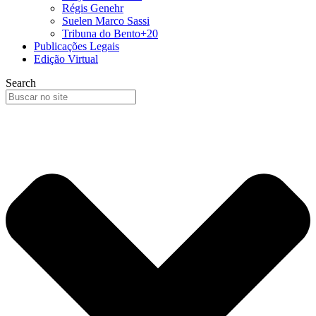
Régis Genehr
Suelen Marco Sassi
Tribuna do Bento+20
Publicações Legais
Edição Virtual
Search