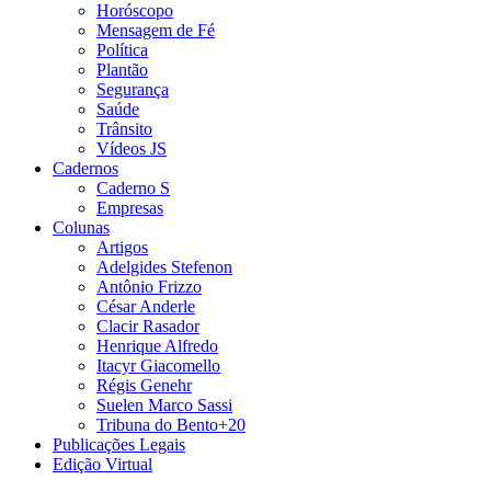
Horóscopo
Mensagem de Fé
Política
Plantão
Segurança
Saúde
Trânsito
Vídeos JS
Cadernos
Caderno S
Empresas
Colunas
Artigos
Adelgides Stefenon
Antônio Frizzo
César Anderle
Clacir Rasador
Henrique Alfredo
Itacyr Giacomello
Régis Genehr
Suelen Marco Sassi
Tribuna do Bento+20
Publicações Legais
Edição Virtual