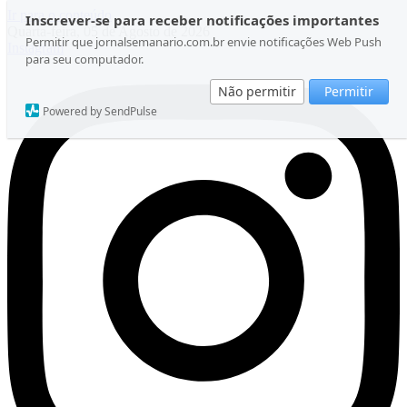
Ir para o conteúdo
Inscrever-se para receber notificações importantes
Quarta-feira, 05 de Agosto de 2026
Permitir que jornalsemanario.com.br envie notificações Web Push
Instagram
para seu computador.
Não permitir
Permitir
Powered by SendPulse