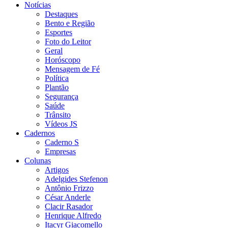
Notícias
Destaques
Bento e Região
Esportes
Foto do Leitor
Geral
Horóscopo
Mensagem de Fé
Política
Plantão
Segurança
Saúde
Trânsito
Vídeos JS
Cadernos
Caderno S
Empresas
Colunas
Artigos
Adelgides Stefenon
Antônio Frizzo
César Anderle
Clacir Rasador
Henrique Alfredo
Itacyr Giacomello