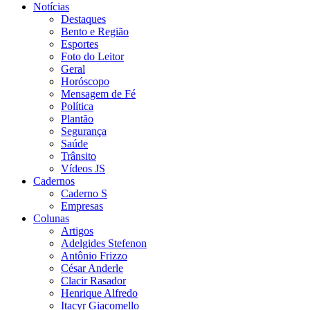
Notícias
Destaques
Bento e Região
Esportes
Foto do Leitor
Geral
Horóscopo
Mensagem de Fé
Política
Plantão
Segurança
Saúde
Trânsito
Vídeos JS
Cadernos
Caderno S
Empresas
Colunas
Artigos
Adelgides Stefenon
Antônio Frizzo
César Anderle
Clacir Rasador
Henrique Alfredo
Itacyr Giacomello