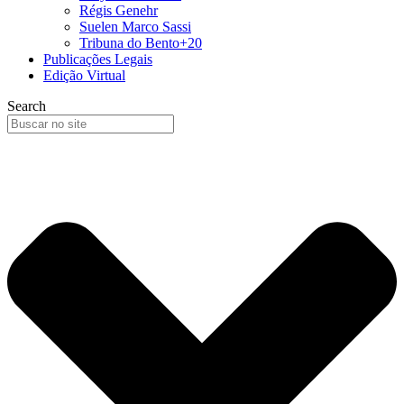
Régis Genehr
Suelen Marco Sassi
Tribuna do Bento+20
Publicações Legais
Edição Virtual
Search