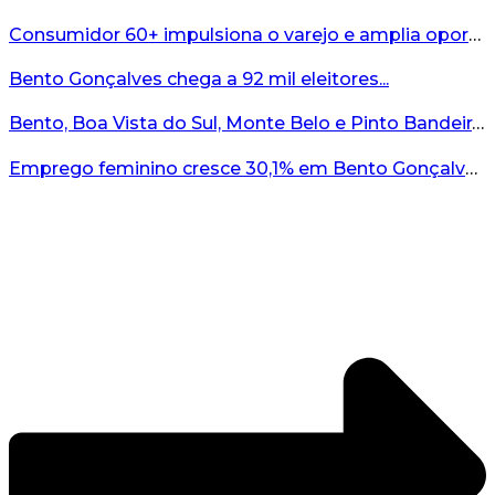
Consumidor 60+ impulsiona o varejo e amplia oportunidades para o comércio ...
Bento Gonçalves chega a 92 mil eleitores...
Bento, Boa Vista do Sul, Monte Belo e Pinto Bandeira registram quatro casos de abigeato este ano...
Emprego feminino cresce 30,1% em Bento Gonçalves...