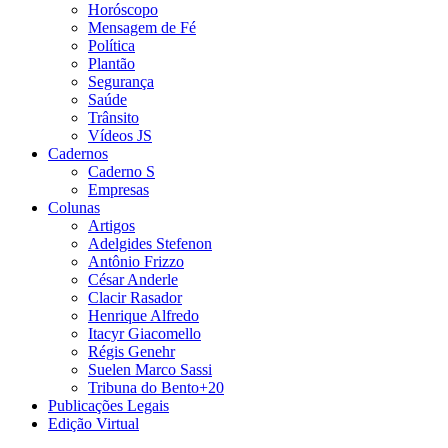
Horóscopo
Mensagem de Fé
Política
Plantão
Segurança
Saúde
Trânsito
Vídeos JS
Cadernos
Caderno S
Empresas
Colunas
Artigos
Adelgides Stefenon
Antônio Frizzo
César Anderle
Clacir Rasador
Henrique Alfredo
Itacyr Giacomello
Régis Genehr
Suelen Marco Sassi
Tribuna do Bento+20
Publicações Legais
Edição Virtual