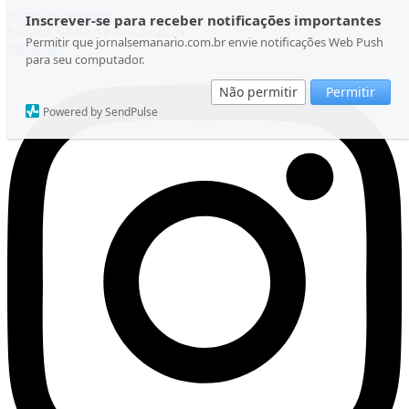
Ir para o conteúdo
Inscrever-se para receber notificações importantes
Sábado, 08 de Agosto de 2026
Permitir que jornalsemanario.com.br envie notificações Web Push
Instagram
para seu computador.
Não permitir
Permitir
Powered by SendPulse