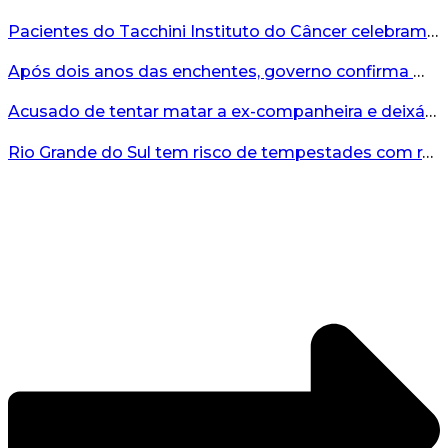
Pacientes do Tacchini Instituto do Câncer celebram Dia dos Pais com cuidado e relaxamento...
Após dois anos das enchentes, governo confirma mais de R$19 milhões para nova ponte no Vale do Taquari...
Acusado de tentar matar a ex-companheira e deixá-la paraplégica é condenado na Serra Gaúcha...
Rio Grande do Sul tem risco de tempestades com rajadas de ventos nos próximos dias...