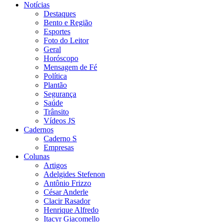
Notícias
Destaques
Bento e Região
Esportes
Foto do Leitor
Geral
Horóscopo
Mensagem de Fé
Política
Plantão
Segurança
Saúde
Trânsito
Vídeos JS
Cadernos
Caderno S
Empresas
Colunas
Artigos
Adelgides Stefenon
Antônio Frizzo
César Anderle
Clacir Rasador
Henrique Alfredo
Itacyr Giacomello