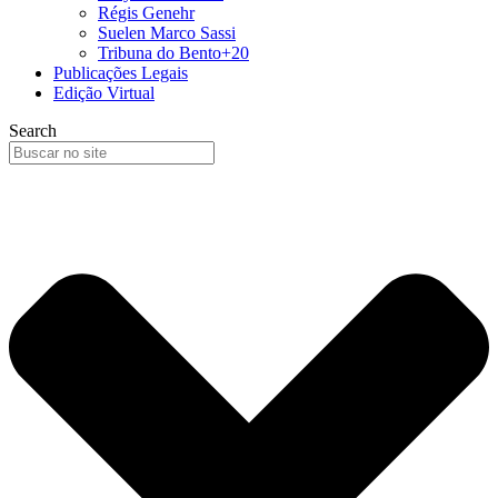
Régis Genehr
Suelen Marco Sassi
Tribuna do Bento+20
Publicações Legais
Edição Virtual
Search