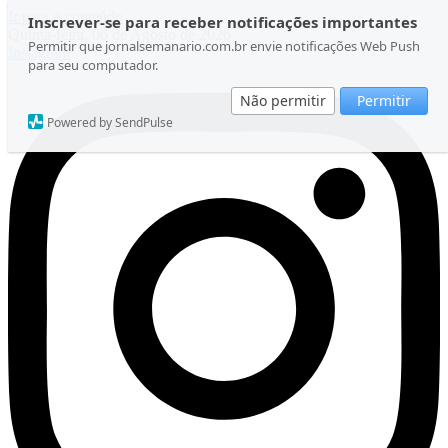
Ir para o conteúdo
Inscrever-se para receber notificações importantes
Quinta-feira, 06 de Agosto de 2026
Permitir que jornalsemanario.com.br envie notificações Web Push
Instagram
para seu computador.
Não permitir
Permitir
Powered by SendPulse