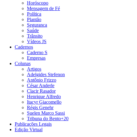
Horóscopo
Mensagem de Fé
Política
Plantão
Segurança
Saúde
Trânsito
Vídeos JS
Cadernos
Caderno S
Empresas
Colunas
Artigos
Adelgides Stefenon
Antônio Frizzo
César Anderle
Clacir Rasador
Henrique Alfredo
Itacyr Giacomello
Régis Genehr
Suelen Marco Sassi
Tribuna do Bento+20
Publicações Legais
Edição Virtual