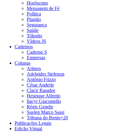
Horóscopo
Mensagem de Fé
Política
Plantão
Segurança
Saúde
Trânsito
Vídeos JS
Cadernos
Caderno S
Empresas
Colunas
Artigos
Adelgides Stefenon
Antônio Frizzo
César Anderle
Clacir Rasador
Henrique Alfredo
Itacyr Giacomello
Régis Genehr
Suelen Marco Sassi
Tribuna do Bento+20
Publicações Legais
Edição Virtual