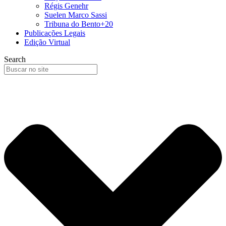
Régis Genehr
Suelen Marco Sassi
Tribuna do Bento+20
Publicações Legais
Edição Virtual
Search