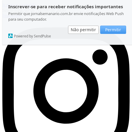
Ir para o conteúdo
Inscrever-se para receber notificações importantes
Sexta-feira, 07 de Agosto de 2026
Permitir que jornalsemanario.com.br envie notificações Web Push
Instagram
para seu computador.
Não permitir
Permitir
Powered by SendPulse