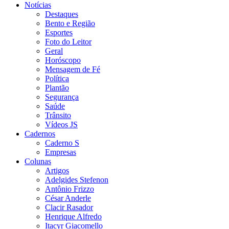
Notícias
Destaques
Bento e Região
Esportes
Foto do Leitor
Geral
Horóscopo
Mensagem de Fé
Política
Plantão
Segurança
Saúde
Trânsito
Vídeos JS
Cadernos
Caderno S
Empresas
Colunas
Artigos
Adelgides Stefenon
Antônio Frizzo
César Anderle
Clacir Rasador
Henrique Alfredo
Itacyr Giacomello