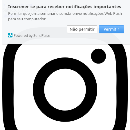
Ir para o conteúdo
Inscrever-se para receber notificações importantes
Sábado, 08 de Agosto de 2026
Permitir que jornalsemanario.com.br envie notificações Web Push
Instagram
para seu computador.
Não permitir
Permitir
Powered by SendPulse