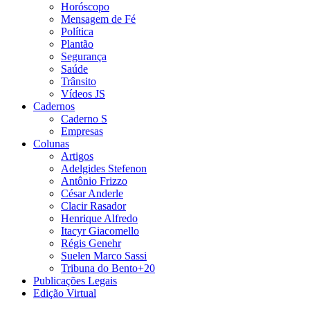
Horóscopo
Mensagem de Fé
Política
Plantão
Segurança
Saúde
Trânsito
Vídeos JS
Cadernos
Caderno S
Empresas
Colunas
Artigos
Adelgides Stefenon
Antônio Frizzo
César Anderle
Clacir Rasador
Henrique Alfredo
Itacyr Giacomello
Régis Genehr
Suelen Marco Sassi
Tribuna do Bento+20
Publicações Legais
Edição Virtual