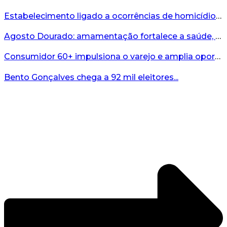
Estabelecimento ligado a ocorrências de homicídio é interditado durante fiscalização em Bento...
Agosto Dourado: amamentação fortalece a saúde, o desenvolvimento e os vínculos...
Consumidor 60+ impulsiona o varejo e amplia oportunidades para o comércio ...
Bento Gonçalves chega a 92 mil eleitores...