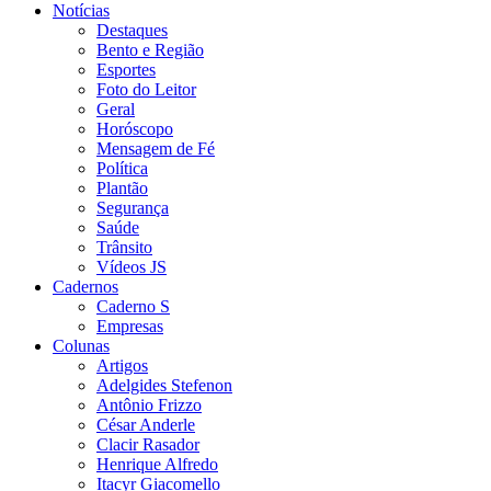
Notícias
Destaques
Bento e Região
Esportes
Foto do Leitor
Geral
Horóscopo
Mensagem de Fé
Política
Plantão
Segurança
Saúde
Trânsito
Vídeos JS
Cadernos
Caderno S
Empresas
Colunas
Artigos
Adelgides Stefenon
Antônio Frizzo
César Anderle
Clacir Rasador
Henrique Alfredo
Itacyr Giacomello