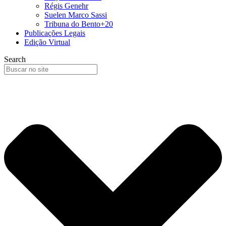
Régis Genehr
Suelen Marco Sassi
Tribuna do Bento+20
Publicações Legais
Edição Virtual
Search