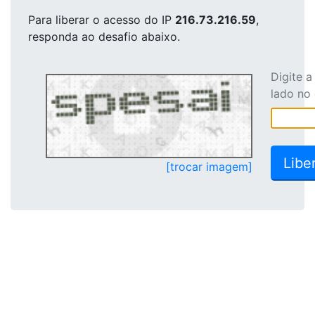
Para liberar o acesso
do IP
216.73.216.59
,
responda ao desafio abaixo.
Digite 
lado no
[trocar imagem]