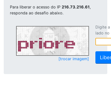
Para liberar o acesso
do IP
216.73.216.61
,
responda ao desafio abaixo.
Digite 
lado no
[trocar imagem]