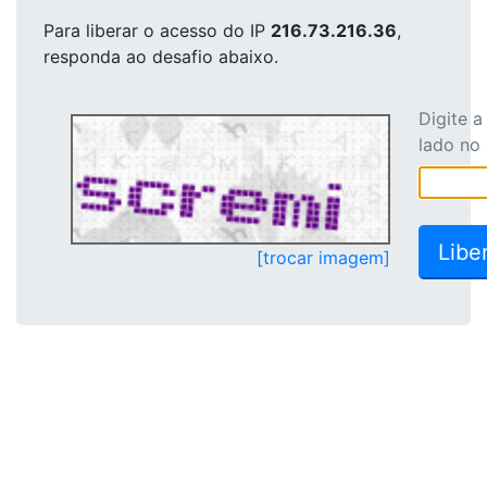
Para liberar o acesso
do IP
216.73.216.36
,
responda ao desafio abaixo.
Digite 
lado no
[trocar imagem]