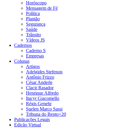
Horóscopo
Mensagem de Fé
Política
Plantão
Segurança
Saúde
Trânsito
Vídeos JS
Cadernos
Caderno S
Empresas
Colunas
Artigos
Adelgides Stefenon
Antônio Frizzo
César Anderle
Clacir Rasador
Henrique Alfredo
Itacyr Giacomello
Régis Genehr
Suelen Marco Sassi
Tribuna do Bento+20
Publicações Legais
Edição Virtual