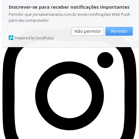
Ir para o conteúdo
Inscrever-se para receber notificações importantes
Sábado, 08 de Agosto de 2026
Permitir que jornalsemanario.com.br envie notificações Web Push
Instagram
para seu computador.
Não permitir
Permitir
Powered by SendPulse