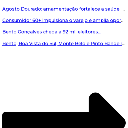
Agosto Dourado: amamentação fortalece a saúde, o desenvolvimento e os vínculos...
Consumidor 60+ impulsiona o varejo e amplia oportunidades para o comércio ...
Bento Gonçalves chega a 92 mil eleitores...
Bento, Boa Vista do Sul, Monte Belo e Pinto Bandeira registram quatro casos de abigeato este ano...