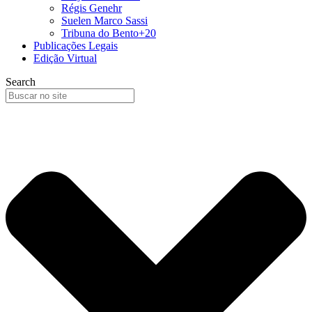
Régis Genehr
Suelen Marco Sassi
Tribuna do Bento+20
Publicações Legais
Edição Virtual
Search