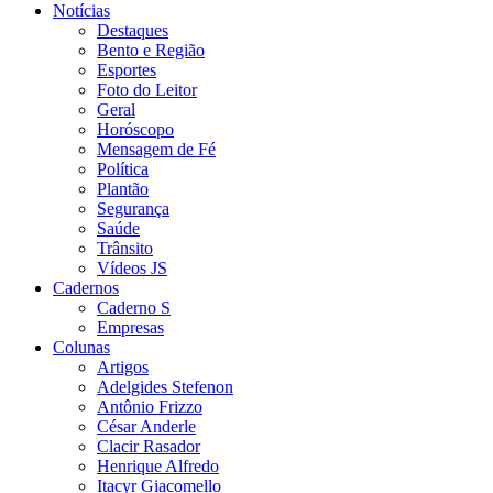
Notícias
Destaques
Bento e Região
Esportes
Foto do Leitor
Geral
Horóscopo
Mensagem de Fé
Política
Plantão
Segurança
Saúde
Trânsito
Vídeos JS
Cadernos
Caderno S
Empresas
Colunas
Artigos
Adelgides Stefenon
Antônio Frizzo
César Anderle
Clacir Rasador
Henrique Alfredo
Itacyr Giacomello