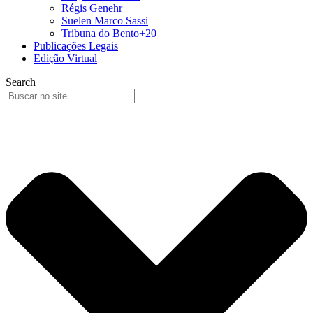
Régis Genehr
Suelen Marco Sassi
Tribuna do Bento+20
Publicações Legais
Edição Virtual
Search