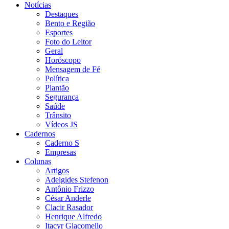
Notícias
Destaques
Bento e Região
Esportes
Foto do Leitor
Geral
Horóscopo
Mensagem de Fé
Política
Plantão
Segurança
Saúde
Trânsito
Vídeos JS
Cadernos
Caderno S
Empresas
Colunas
Artigos
Adelgides Stefenon
Antônio Frizzo
César Anderle
Clacir Rasador
Henrique Alfredo
Itacyr Giacomello