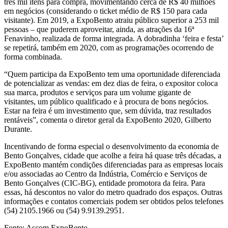
três mil itens para compra, movimentando cerca de R$ 40 milhões
em negócios (considerando o ticket médio de R$ 150 para cada
visitante). Em 2019, a ExpoBento atraiu público superior a 253 mil
pessoas – que puderem aproveitar, ainda, as atrações da 16ª
Fenavinho, realizada de forma integrada. A dobradinha ‘feira e festa’
se repetirá, também em 2020, com as programações ocorrendo de
forma combinada.
“Quem participa da ExpoBento tem uma oportunidade diferenciada
de potencializar as vendas: em dez dias de feira, o expositor coloca
sua marca, produtos e serviços para um volume gigante de
visitantes, um público qualificado e à procura de bons negócios.
Estar na feira é um investimento que, sem dúvida, traz resultados
rentáveis”, comenta o diretor geral da ExpoBento 2020, Gilberto
Durante.
Incentivando de forma especial o desenvolvimento da economia de
Bento Gonçalves, cidade que acolhe a feira há quase três décadas, a
ExpoBento mantém condições diferenciadas para as empresas locais
e/ou associadas ao Centro da Indústria, Comércio e Serviços de
Bento Gonçalves (CIC-BG), entidade promotora da feira. Para
essas, há descontos no valor do metro quadrado dos espaços. Outras
informações e contatos comerciais podem ser obtidos pelos telefones
(54) 2105.1966 ou (54) 9.9139.2951.
Fonte: Ascom ExpoBento