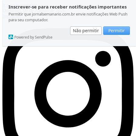
Ir para o conteúdo
Inscrever-se para receber notificações importantes
Domingo, 09 de Agosto de 2026
Permitir que jornalsemanario.com.br envie notificações Web Push
Instagram
para seu computador.
Não permitir
Permitir
Powered by SendPulse