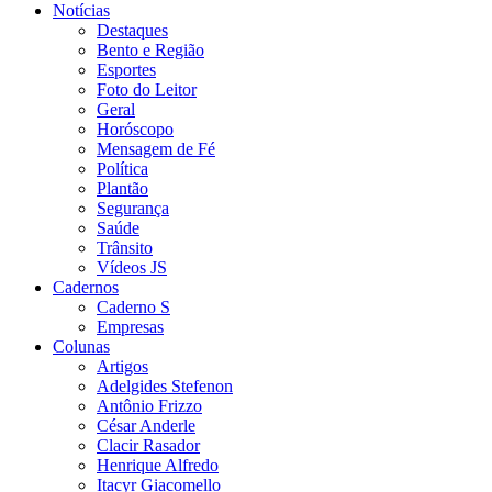
Notícias
Destaques
Bento e Região
Esportes
Foto do Leitor
Geral
Horóscopo
Mensagem de Fé
Política
Plantão
Segurança
Saúde
Trânsito
Vídeos JS
Cadernos
Caderno S
Empresas
Colunas
Artigos
Adelgides Stefenon
Antônio Frizzo
César Anderle
Clacir Rasador
Henrique Alfredo
Itacyr Giacomello