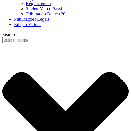
Régis Genehr
Suelen Marco Sassi
Tribuna do Bento+20
Publicações Legais
Edição Virtual
Search