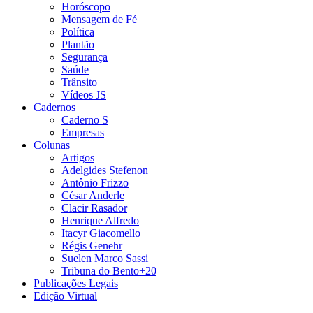
Horóscopo
Mensagem de Fé
Política
Plantão
Segurança
Saúde
Trânsito
Vídeos JS
Cadernos
Caderno S
Empresas
Colunas
Artigos
Adelgides Stefenon
Antônio Frizzo
César Anderle
Clacir Rasador
Henrique Alfredo
Itacyr Giacomello
Régis Genehr
Suelen Marco Sassi
Tribuna do Bento+20
Publicações Legais
Edição Virtual