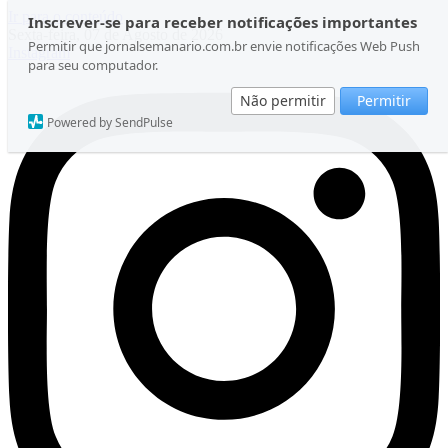
Ir para o conteúdo
Inscrever-se para receber notificações importantes
Sexta-feira, 07 de Agosto de 2026
Permitir que jornalsemanario.com.br envie notificações Web Push
Instagram
para seu computador.
Não permitir
Permitir
Powered by SendPulse