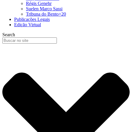
Régis Genehr
Suelen Marco Sassi
Tribuna do Bento+20
Publicações Legais
Edição Virtual
Search