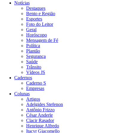
Notícias
Destaques
Bento e Região
Esportes
Foto do Leitor
Geral
Horóscopo
Mensagem de Fé
Política
Plantão
Segurança
Saúde
Trânsito
Vídeos JS
Cadernos
Caderno S
Empresas
Colunas
Artigos
Adelgides Stefenon
Antônio Frizzo
César Anderle
Clacir Rasador
Henrique Alfredo
Itacyr Giacomello