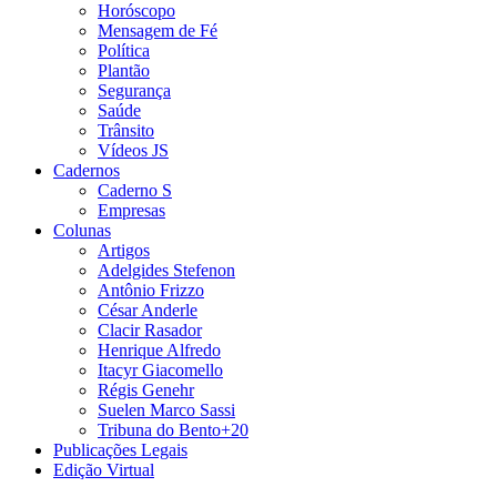
Horóscopo
Mensagem de Fé
Política
Plantão
Segurança
Saúde
Trânsito
Vídeos JS
Cadernos
Caderno S
Empresas
Colunas
Artigos
Adelgides Stefenon
Antônio Frizzo
César Anderle
Clacir Rasador
Henrique Alfredo
Itacyr Giacomello
Régis Genehr
Suelen Marco Sassi
Tribuna do Bento+20
Publicações Legais
Edição Virtual