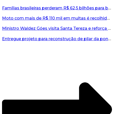
Famílias brasileiras perderam R$ 62,5 bilhões para bets em 2025, diz estudo...
Moto com mais de R$ 110 mil em multas é recolhida no interior do RS...
Ministro Waldez Góes visita Santa Tereza e reforça apoio federal à reconstrução do município...
Entregue projeto para reconstrução de pilar da ponte entre Encantado e Muçum...