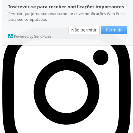
Ir para o conteúdo
Inscrever-se para receber notificações importantes
Quinta-feira, 06 de Agosto de 2026
Permitir que jornalsemanario.com.br envie notificações Web Push
Instagram
para seu computador.
Não permitir
Permitir
Powered by SendPulse