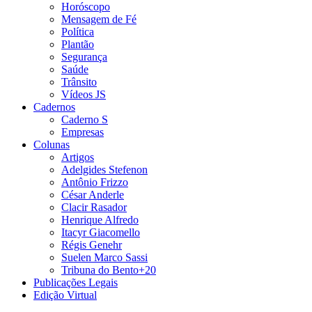
Horóscopo
Mensagem de Fé
Política
Plantão
Segurança
Saúde
Trânsito
Vídeos JS
Cadernos
Caderno S
Empresas
Colunas
Artigos
Adelgides Stefenon
Antônio Frizzo
César Anderle
Clacir Rasador
Henrique Alfredo
Itacyr Giacomello
Régis Genehr
Suelen Marco Sassi
Tribuna do Bento+20
Publicações Legais
Edição Virtual