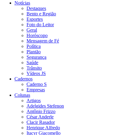
Notícias
Destaques
Bento e Região
Esportes
Foto do Leitor
Geral
Horóscopo
Mensagem de Fé
Política
Plantão
Segurança
Saúde
Trânsito
Vídeos JS
Cadernos
Caderno S
Empresas
Colunas
Artigos
Adelgides Stefenon
Antônio Frizzo
César Anderle
Clacir Rasador
Henrique Alfredo
Itacyr Giacomello