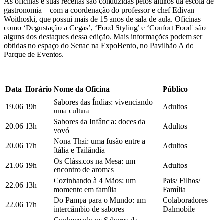
As oficinas e suas receitas são conduzidas pelos alunos da escola de
gastronomia – com a coordenação do professor e chef Edivan
Woithoski, que possui mais de 15 anos de sala de aula. Oficinas
como ‘Degustação a Cegas’, ‘Food Styling’ e ‘Confort Food’ são
alguns dos destaques dessa edição. Mais informações podem ser
obtidas no espaço do Senac na ExpoBento, no Pavilhão A do
Parque de Eventos.
Data
Horário
Nome da Oficina
Público
Sabores das Índias: vivenciando
19.06
19h
Adultos
uma cultura
Sabores da Infância: doces da
20.06
13h
Adultos
vovó
Nona Thai: uma fusão entre a
20.06
17h
Adultos
Itália e Tailândia
Os Clássicos na Mesa: um
21.06
19h
Adultos
encontro de aromas
Cozinhando à 4 Mãos: um
Pais/ Filhos/
22.06
13h
momento em família
Família
Do Pampa para o Mundo: um
Colaboradores
22.06
17h
intercâmbio de sabores
Dalmobile
Conhecendo os Sabores da