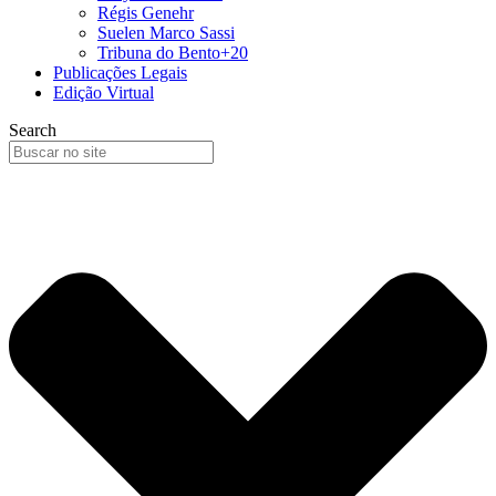
Régis Genehr
Suelen Marco Sassi
Tribuna do Bento+20
Publicações Legais
Edição Virtual
Search