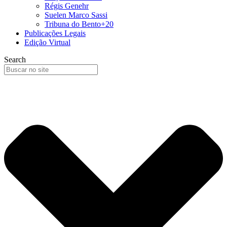
Régis Genehr
Suelen Marco Sassi
Tribuna do Bento+20
Publicações Legais
Edição Virtual
Search