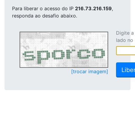
Para liberar o acesso
do IP
216.73.216.159
,
responda ao desafio abaixo.
Digite 
lado no
[trocar imagem]