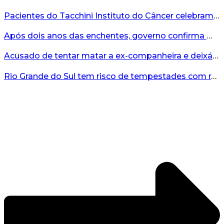
Pacientes do Tacchini Instituto do Câncer celebram Dia dos Pais com cuidado e relaxamento...
Após dois anos das enchentes, governo confirma mais de R$19 milhões para nova ponte no Vale do Taquari...
Acusado de tentar matar a ex-companheira e deixá-la paraplégica é condenado na Serra Gaúcha...
Rio Grande do Sul tem risco de tempestades com rajadas de ventos nos próximos dias...