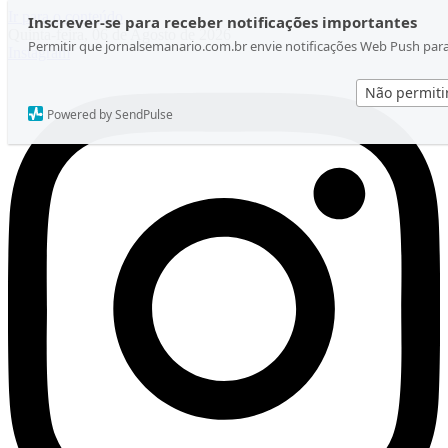
Ir para o conteúdo
Inscrever-se para receber notificações importantes
Quinta-feira, 06 de Agosto de 2026
Permitir que jornalsemanario.com.br envie notificações Web Push par
Instagram
Não permiti
Powered by SendPulse