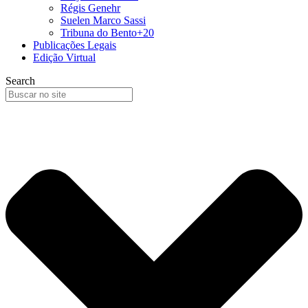
Régis Genehr
Suelen Marco Sassi
Tribuna do Bento+20
Publicações Legais
Edição Virtual
Search