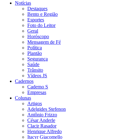
Notícias
Destaques
Bento e Região
Esportes
Foto do Leitor
Geral
Horóscopo
Mensagem de Fé
Política
Plantão
Segurança
Saúde
Trânsito
Vídeos JS
Cadernos
Caderno S
Empresas
Colunas
Artigos
Adelgides Stefenon
Antônio Frizzo
César Anderle
Clacir Rasador
Henrique Alfredo
Itacyr Giacomello