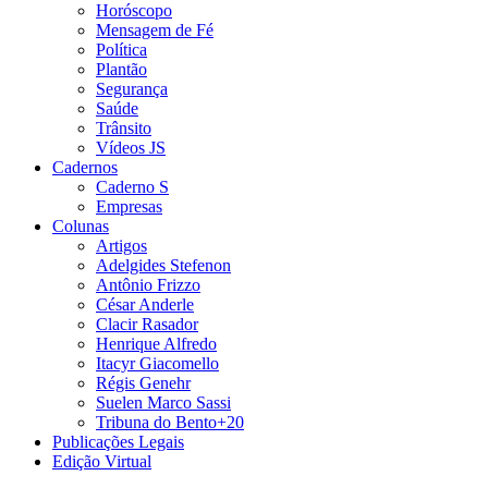
Horóscopo
Mensagem de Fé
Política
Plantão
Segurança
Saúde
Trânsito
Vídeos JS
Cadernos
Caderno S
Empresas
Colunas
Artigos
Adelgides Stefenon
Antônio Frizzo
César Anderle
Clacir Rasador
Henrique Alfredo
Itacyr Giacomello
Régis Genehr
Suelen Marco Sassi
Tribuna do Bento+20
Publicações Legais
Edição Virtual