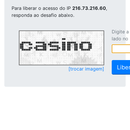
Para liberar o acesso
do IP
216.73.216.60
,
responda ao desafio abaixo.
Digite 
lado no
[trocar imagem]