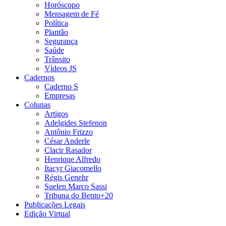
Horóscopo
Mensagem de Fé
Política
Plantão
Segurança
Saúde
Trânsito
Vídeos JS
Cadernos
Caderno S
Empresas
Colunas
Artigos
Adelgides Stefenon
Antônio Frizzo
César Anderle
Clacir Rasador
Henrique Alfredo
Itacyr Giacomello
Régis Genehr
Suelen Marco Sassi
Tribuna do Bento+20
Publicações Legais
Edição Virtual