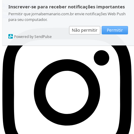
Ir para o conteúdo
Inscrever-se para receber notificações importantes
Sábado, 08 de Agosto de 2026
Permitir que jornalsemanario.com.br envie notificações Web Push
Instagram
para seu computador.
Não permitir
Permitir
Powered by SendPulse