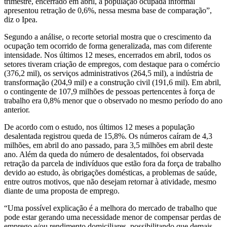
trimestre, encerrado em abril, a população ocupada informal
apresentou retração de 0,6%, nessa mesma base de comparação”,
diz o Ipea.
Segundo a análise, o recorte setorial mostra que o crescimento da
ocupação tem ocorrido de forma generalizada, mas com diferente
intensidade. Nos últimos 12 meses, encerrados em abril, todos os
setores tiveram criação de empregos, com destaque para o comércio
(376,2 mil), os serviços administrativos (264,5 mil), a indústria de
transformação (204,9 mil) e a construção civil (191,6 mil). Em abril,
o contingente de 107,9 milhões de pessoas pertencentes à força de
trabalho era 0,8% menor que o observado no mesmo período do ano
anterior.
De acordo com o estudo, nos últimos 12 meses a população
desalentada registrou queda de 15,8%. Os números caíram de 4,3
milhões, em abril do ano passado, para 3,5 milhões em abril deste
ano. Além da queda do número de desalentados, foi observada
retração da parcela de indivíduos que estão fora da força de trabalho
devido ao estudo, às obrigações domésticas, a problemas de saúde,
entre outros motivos, que não desejam retornar à atividade, mesmo
diante de uma proposta de emprego.
“Uma possível explicação é a melhora do mercado de trabalho que
pode estar gerando uma necessidade menor de compensar perdas de
emprego e/ou rendimento domiciliares, possibilitando que demais