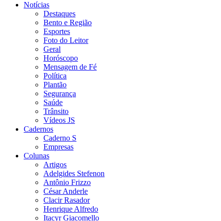
Notícias
Destaques
Bento e Região
Esportes
Foto do Leitor
Geral
Horóscopo
Mensagem de Fé
Política
Plantão
Segurança
Saúde
Trânsito
Vídeos JS
Cadernos
Caderno S
Empresas
Colunas
Artigos
Adelgides Stefenon
Antônio Frizzo
César Anderle
Clacir Rasador
Henrique Alfredo
Itacyr Giacomello