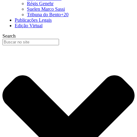
Régis Genehr
Suelen Marco Sassi
Tribuna do Bento+20
Publicações Legais
Edição Virtual
Search