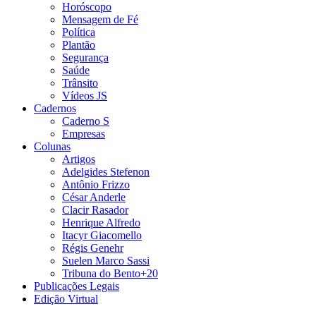
Horóscopo
Mensagem de Fé
Política
Plantão
Segurança
Saúde
Trânsito
Vídeos JS
Cadernos
Caderno S
Empresas
Colunas
Artigos
Adelgides Stefenon
Antônio Frizzo
César Anderle
Clacir Rasador
Henrique Alfredo
Itacyr Giacomello
Régis Genehr
Suelen Marco Sassi
Tribuna do Bento+20
Publicações Legais
Edição Virtual