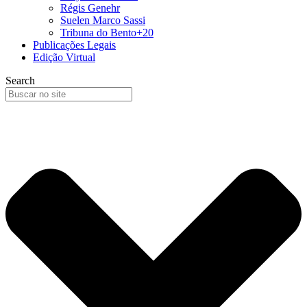
Régis Genehr
Suelen Marco Sassi
Tribuna do Bento+20
Publicações Legais
Edição Virtual
Search