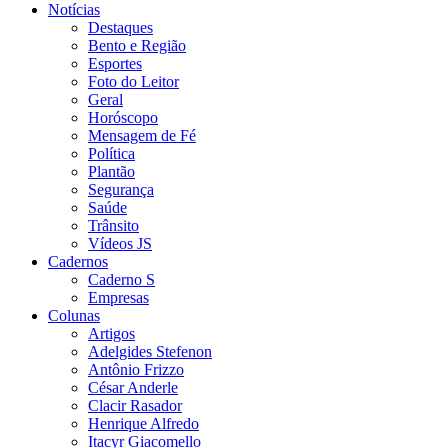
Notícias
Destaques
Bento e Região
Esportes
Foto do Leitor
Geral
Horóscopo
Mensagem de Fé
Política
Plantão
Segurança
Saúde
Trânsito
Vídeos JS
Cadernos
Caderno S
Empresas
Colunas
Artigos
Adelgides Stefenon
Antônio Frizzo
César Anderle
Clacir Rasador
Henrique Alfredo
Itacyr Giacomello