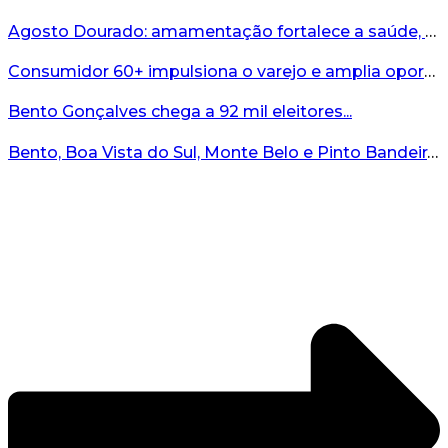
Agosto Dourado: amamentação fortalece a saúde, o desenvolvimento e os vínculos...
Consumidor 60+ impulsiona o varejo e amplia oportunidades para o comércio ...
Bento Gonçalves chega a 92 mil eleitores...
Bento, Boa Vista do Sul, Monte Belo e Pinto Bandeira registram quatro casos de abigeato este ano...