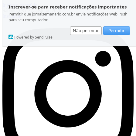
Ir para o conteúdo
Inscrever-se para receber notificações importantes
Sábado, 08 de Agosto de 2026
Permitir que jornalsemanario.com.br envie notificações Web Push
Instagram
para seu computador.
Não permitir
Permitir
Powered by SendPulse