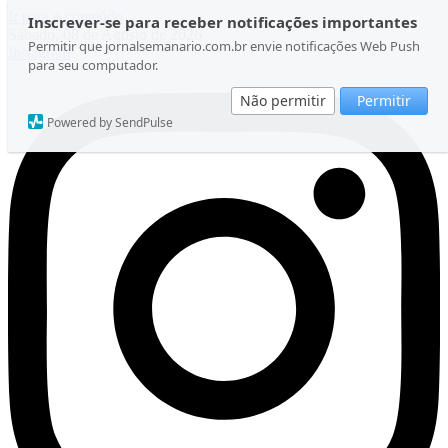
Ir para o conteúdo
Inscrever-se para receber notificações importantes
Sábado, 08 de Agosto de 2026
Permitir que jornalsemanario.com.br envie notificações Web Push
Instagram
para seu computador.
Não permitir
Permitir
Powered by SendPulse