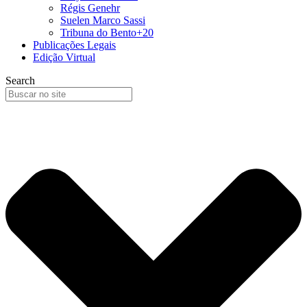
Régis Genehr
Suelen Marco Sassi
Tribuna do Bento+20
Publicações Legais
Edição Virtual
Search