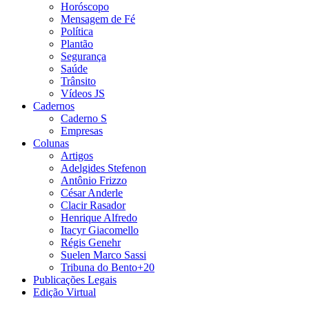
Horóscopo
Mensagem de Fé
Política
Plantão
Segurança
Saúde
Trânsito
Vídeos JS
Cadernos
Caderno S
Empresas
Colunas
Artigos
Adelgides Stefenon
Antônio Frizzo
César Anderle
Clacir Rasador
Henrique Alfredo
Itacyr Giacomello
Régis Genehr
Suelen Marco Sassi
Tribuna do Bento+20
Publicações Legais
Edição Virtual