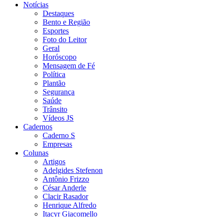
Notícias
Destaques
Bento e Região
Esportes
Foto do Leitor
Geral
Horóscopo
Mensagem de Fé
Política
Plantão
Segurança
Saúde
Trânsito
Vídeos JS
Cadernos
Caderno S
Empresas
Colunas
Artigos
Adelgides Stefenon
Antônio Frizzo
César Anderle
Clacir Rasador
Henrique Alfredo
Itacyr Giacomello