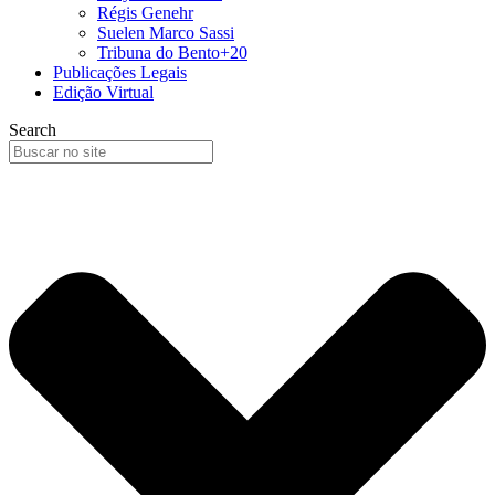
Régis Genehr
Suelen Marco Sassi
Tribuna do Bento+20
Publicações Legais
Edição Virtual
Search