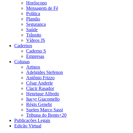
Horóscopo
Mensagem de Fé
Política
Plantão
Segurança
Saúde
Trânsito
Vídeos JS
Cadernos
Caderno S
Empresas
Colunas
Artigos
Adelgides Stefenon
Antônio Frizzo
César Anderle
Clacir Rasador
Henrique Alfredo
Itacyr Giacomello
Régis Genehr
Suelen Marco Sassi
Tribuna do Bento+20
Publicações Legais
Edição Virtual