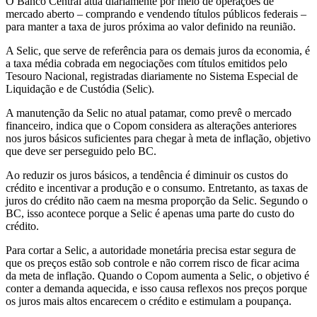
O Banco Central atua diariamente por meio de operações de
mercado aberto – comprando e vendendo títulos públicos federais –
para manter a taxa de juros próxima ao valor definido na reunião.
A Selic, que serve de referência para os demais juros da economia, é
a taxa média cobrada em negociações com títulos emitidos pelo
Tesouro Nacional, registradas diariamente no Sistema Especial de
Liquidação e de Custódia (Selic).
A manutenção da Selic no atual patamar, como prevê o mercado
financeiro, indica que o Copom considera as alterações anteriores
nos juros básicos suficientes para chegar à meta de inflação, objetivo
que deve ser perseguido pelo BC.
Ao reduzir os juros básicos, a tendência é diminuir os custos do
crédito e incentivar a produção e o consumo. Entretanto, as taxas de
juros do crédito não caem na mesma proporção da Selic. Segundo o
BC, isso acontece porque a Selic é apenas uma parte do custo do
crédito.
Para cortar a Selic, a autoridade monetária precisa estar segura de
que os preços estão sob controle e não correm risco de ficar acima
da meta de inflação. Quando o Copom aumenta a Selic, o objetivo é
conter a demanda aquecida, e isso causa reflexos nos preços porque
os juros mais altos encarecem o crédito e estimulam a poupança.