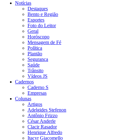
Notícias
Destaques
Bento e Região
Esportes
Foto do Leitor
Geral
Horóscopo
Mensagem de Fé
Política
Plantão
Segurança
Saúde
Trânsito
Vídeos JS
Cadernos
Caderno S
Empresas
Colunas
Artigos
Adelgides Stefenon
Antônio Frizzo
César Anderle
Clacir Rasador
Henrique Alfredo
Itacyr Giacomello