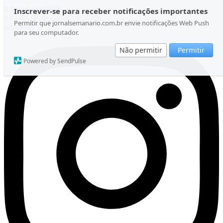
Ir para o conteúdo
Inscrever-se para receber notificações importantes
Sábado, 08 de Agosto de 2026
Permitir que jornalsemanario.com.br envie notificações Web Push
Instagram
para seu computador.
Não permitir
Permitir
Powered by SendPulse