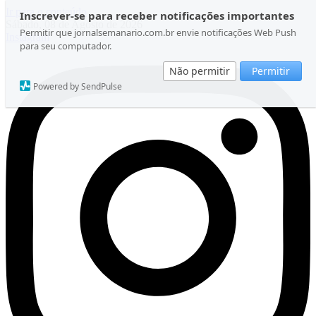
Ir para o conteúdo
Inscrever-se para receber notificações importantes
Sábado, 08 de Agosto de 2026
Permitir que jornalsemanario.com.br envie notificações Web Push
Instagram
para seu computador.
Não permitir
Permitir
Powered by SendPulse