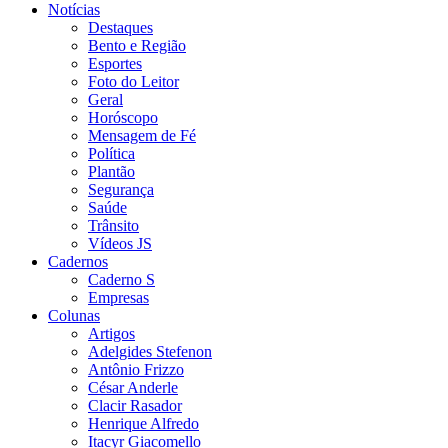
Notícias
Destaques
Bento e Região
Esportes
Foto do Leitor
Geral
Horóscopo
Mensagem de Fé
Política
Plantão
Segurança
Saúde
Trânsito
Vídeos JS
Cadernos
Caderno S
Empresas
Colunas
Artigos
Adelgides Stefenon
Antônio Frizzo
César Anderle
Clacir Rasador
Henrique Alfredo
Itacyr Giacomello