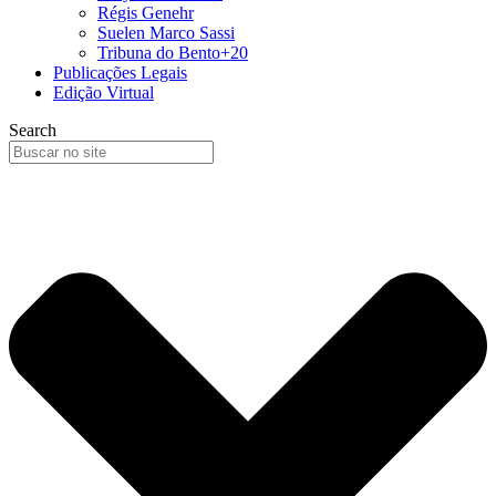
Régis Genehr
Suelen Marco Sassi
Tribuna do Bento+20
Publicações Legais
Edição Virtual
Search