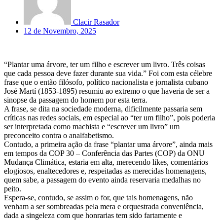
Clacir Rasador
12 de Novembro, 2025
“Plantar uma árvore, ter um filho e escrever um livro. Três coisas
que cada pessoa deve fazer durante sua vida.” Foi com esta célebre
frase que o então filósofo, político nacionalista e jornalista cubano
José Martí (1853-1895) resumiu ao extremo o que haveria de ser a
sinopse da passagem do homem por esta terra.
A frase, se dita na sociedade moderna, dificilmente passaria sem
críticas nas redes sociais, em especial ao “ter um filho”, pois poderia
ser interpretada como machista e “escrever um livro” um
preconceito contra o analfabetismo.
Contudo, a primeira ação da frase “plantar uma árvore”, ainda mais
em tempos da COP 30 – Conferência das Partes (COP) da ONU
Mudança Climática, estaria em alta, merecendo likes, comentários
elogiosos, enaltecedores e, respeitadas as merecidas homenagens,
quem sabe, a passagem do evento ainda reservaria medalhas no
peito.
Espera-se, contudo, se assim o for, que tais homenagens, não
venham a ser sombreadas pela mera e orquestrada conveniência,
dada a singeleza com que honrarias tem sido fartamente e