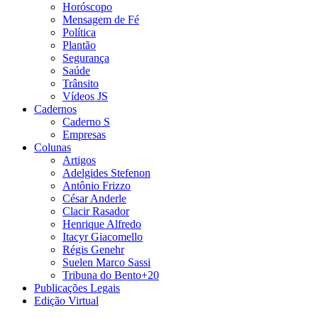
Horóscopo
Mensagem de Fé
Política
Plantão
Segurança
Saúde
Trânsito
Vídeos JS
Cadernos
Caderno S
Empresas
Colunas
Artigos
Adelgides Stefenon
Antônio Frizzo
César Anderle
Clacir Rasador
Henrique Alfredo
Itacyr Giacomello
Régis Genehr
Suelen Marco Sassi
Tribuna do Bento+20
Publicações Legais
Edição Virtual