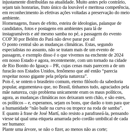
injustamente distribuídas na atualidade. Muito antes pelo contrário,
sejam tais honrarias, fruto único da louvável e meritosa competência,
em reconhecimento às efetivas ações voltadas a preservação do meio
ambiente.
Homenagens, frases de efeito, esteira de ideologias, palanque de
candidatos, fotos e postagens em ambientes para lá de
instagramáveis e até mesmo samba no pé, a passagem do evento
COP 30 por Belém do Pará não deve parar por aí!
O ponto central são as mudanças climáticas. Estas, segundo
especialistas no assunto, não se tratam mais de um evento de
passagem, e exemplo disso é o que vivemos na enchente de 2024
em nosso Estado e agora, recentemente, com um tornado na cidade
de Rio Bonito do Iguaçu – PR, cujas cenas mais parecem a de um
furacão nos Estados Unidos, fenômeno que até então “parecia
respeitar nosso gigante pela própria natureza”.
Pois é, se ontem o brasileiro comum, eterno filósofo da sabedoria
popular, argumentava que, no Brasil, tínhamos tudo, agraciados pela
mãe natureza, cujo problema unicamente eram os maus políticos,
agora, as mudanças climáticas nos deixaram sem chão, e são estes,
os políticos – e, esperamos, sejam os bons, que darão o tom para que
a humanidade “não baile na curva ou tropece na roda de samba”.
E quanto à frase de José Martí, não resisto a parafraseá-la, pensando
viesse tal qual uma etiqueta amarrada pelo cordão umbilical de cada
ser humano:
Plante uma árvore, se não o fizer, ao menos não as corte;