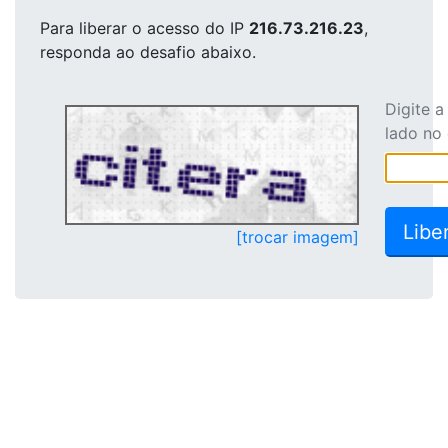
Para liberar o acesso
do IP
216.73.216.23
,
responda ao desafio abaixo.
Digite 
lado no
[trocar imagem]