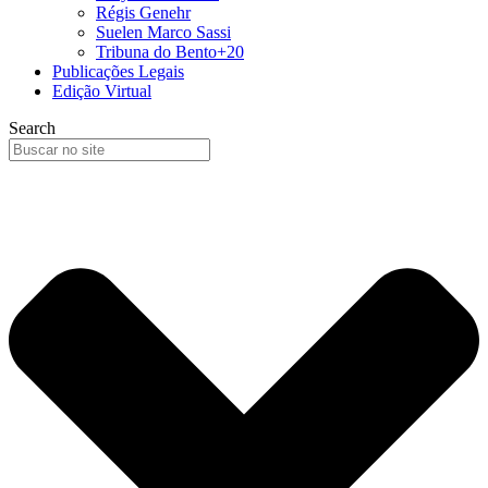
Régis Genehr
Suelen Marco Sassi
Tribuna do Bento+20
Publicações Legais
Edição Virtual
Search