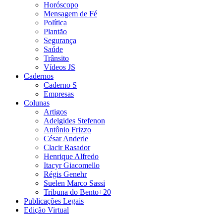
Horóscopo
Mensagem de Fé
Política
Plantão
Segurança
Saúde
Trânsito
Vídeos JS
Cadernos
Caderno S
Empresas
Colunas
Artigos
Adelgides Stefenon
Antônio Frizzo
César Anderle
Clacir Rasador
Henrique Alfredo
Itacyr Giacomello
Régis Genehr
Suelen Marco Sassi
Tribuna do Bento+20
Publicações Legais
Edição Virtual