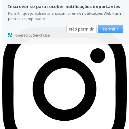
Ir para o conteúdo
Inscrever-se para receber notificações importantes
Sexta-feira, 07 de Agosto de 2026
Permitir que jornalsemanario.com.br envie notificações Web Push
Instagram
para seu computador.
Não permitir
Permitir
Powered by SendPulse