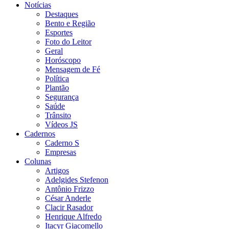
Notícias
Destaques
Bento e Região
Esportes
Foto do Leitor
Geral
Horóscopo
Mensagem de Fé
Política
Plantão
Segurança
Saúde
Trânsito
Vídeos JS
Cadernos
Caderno S
Empresas
Colunas
Artigos
Adelgides Stefenon
Antônio Frizzo
César Anderle
Clacir Rasador
Henrique Alfredo
Itacyr Giacomello