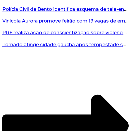
Polícia Civil de Bento identifica esquema de tele-entrega de drogas comandado de dentro de presídio...
Vinícola Aurora promove feirão com 19 vagas de emprego em Bento Gonçalves...
PRF realiza ação de conscientização sobre violência contra a mulher durante o Agosto Lilás...
Tornado atinge cidade gaúcha após tempestade severa...