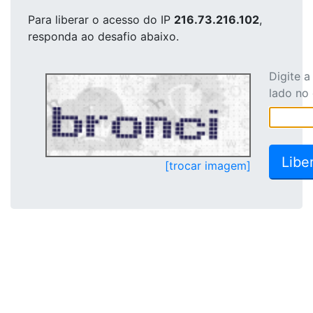
Para liberar o acesso
do IP
216.73.216.102
,
responda ao desafio abaixo.
Digite 
lado no
[trocar imagem]