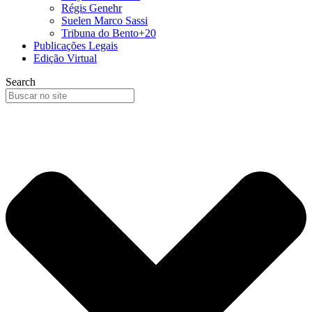
Régis Genehr
Suelen Marco Sassi
Tribuna do Bento+20
Publicações Legais
Edição Virtual
Search