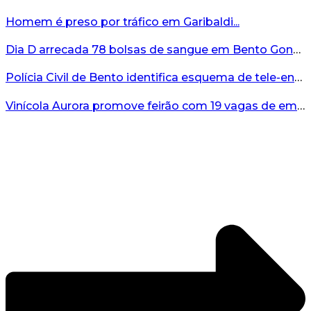
Homem é preso por tráfico em Garibaldi...
Dia D arrecada 78 bolsas de sangue em Bento Gonçalves...
Polícia Civil de Bento identifica esquema de tele-entrega de drogas comandado de dentro de presídio...
Vinícola Aurora promove feirão com 19 vagas de emprego em Bento Gonçalves...