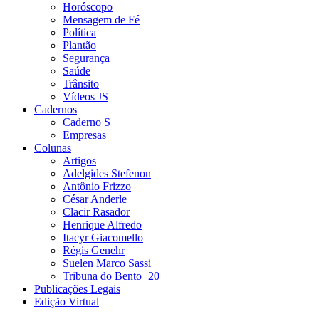
Horóscopo
Mensagem de Fé
Política
Plantão
Segurança
Saúde
Trânsito
Vídeos JS
Cadernos
Caderno S
Empresas
Colunas
Artigos
Adelgides Stefenon
Antônio Frizzo
César Anderle
Clacir Rasador
Henrique Alfredo
Itacyr Giacomello
Régis Genehr
Suelen Marco Sassi
Tribuna do Bento+20
Publicações Legais
Edição Virtual