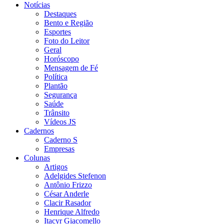
Notícias
Destaques
Bento e Região
Esportes
Foto do Leitor
Geral
Horóscopo
Mensagem de Fé
Política
Plantão
Segurança
Saúde
Trânsito
Vídeos JS
Cadernos
Caderno S
Empresas
Colunas
Artigos
Adelgides Stefenon
Antônio Frizzo
César Anderle
Clacir Rasador
Henrique Alfredo
Itacyr Giacomello