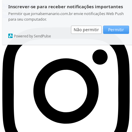
Ir para o conteúdo
Inscrever-se para receber notificações importantes
Sexta-feira, 07 de Agosto de 2026
Permitir que jornalsemanario.com.br envie notificações Web Push
Instagram
para seu computador.
Não permitir
Permitir
Powered by SendPulse