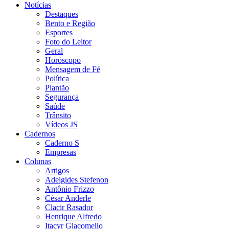
Notícias
Destaques
Bento e Região
Esportes
Foto do Leitor
Geral
Horóscopo
Mensagem de Fé
Política
Plantão
Segurança
Saúde
Trânsito
Vídeos JS
Cadernos
Caderno S
Empresas
Colunas
Artigos
Adelgides Stefenon
Antônio Frizzo
César Anderle
Clacir Rasador
Henrique Alfredo
Itacyr Giacomello