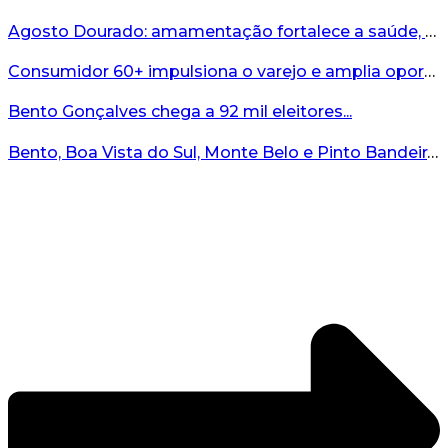
Agosto Dourado: amamentação fortalece a saúde, o desenvolvimento e os vínculos...
Consumidor 60+ impulsiona o varejo e amplia oportunidades para o comércio ...
Bento Gonçalves chega a 92 mil eleitores...
Bento, Boa Vista do Sul, Monte Belo e Pinto Bandeira registram quatro casos de abigeato este ano...