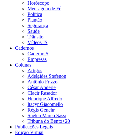
Horóscopo
Mensagem de Fé
Política
Plantão
Segurança
Saúde
Trânsito
Vídeos JS
Cadernos
Caderno S
Empresas
Colunas
Artigos
Adelgides Stefenon
Antônio Frizzo
César Anderle
Clacir Rasador
Henrique Alfredo
Itacyr Giacomello
Régis Genehr
Suelen Marco Sassi
Tribuna do Bento+20
Publicações Legais
Edição Virtual