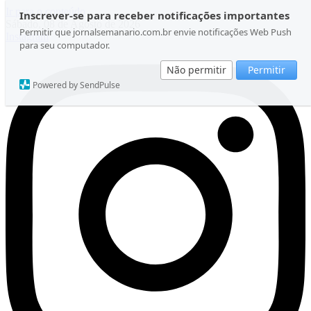
Ir para o conteúdo
Inscrever-se para receber notificações importantes
Sábado, 08 de Agosto de 2026
Permitir que jornalsemanario.com.br envie notificações Web Push
Instagram
para seu computador.
Não permitir
Permitir
Powered by SendPulse