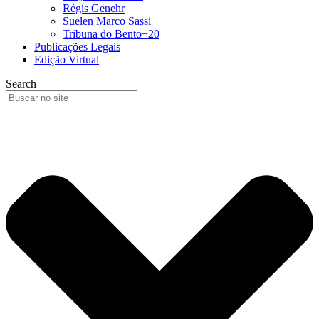
Régis Genehr
Suelen Marco Sassi
Tribuna do Bento+20
Publicações Legais
Edição Virtual
Search