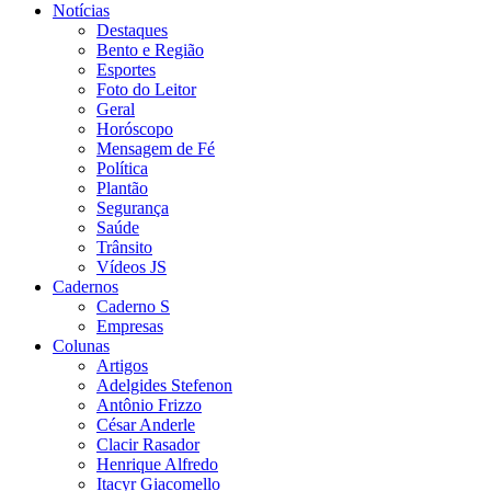
Notícias
Destaques
Bento e Região
Esportes
Foto do Leitor
Geral
Horóscopo
Mensagem de Fé
Política
Plantão
Segurança
Saúde
Trânsito
Vídeos JS
Cadernos
Caderno S
Empresas
Colunas
Artigos
Adelgides Stefenon
Antônio Frizzo
César Anderle
Clacir Rasador
Henrique Alfredo
Itacyr Giacomello