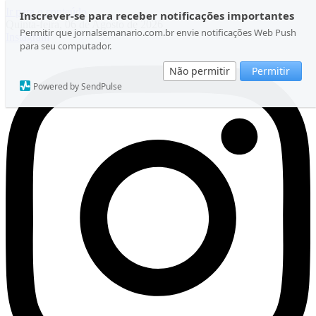
Ir para o conteúdo
Inscrever-se para receber notificações importantes
Quinta-feira, 06 de Agosto de 2026
Permitir que jornalsemanario.com.br envie notificações Web Push
Instagram
para seu computador.
Não permitir
Permitir
Powered by SendPulse