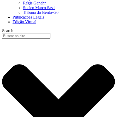
Régis Genehr
Suelen Marco Sassi
Tribuna do Bento+20
Publicações Legais
Edição Virtual
Search