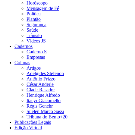
Horóscopo
Mensagem de Fé
Política
Plantão
Segurança
Saúde
Trânsito
Vídeos JS
Cadernos
Caderno S
Empresas
Colunas
Artigos
Adelgides Stefenon
Antônio Frizzo
César Anderle
Clacir Rasador
Henrique Alfredo
Itacyr Giacomello
Régis Genehr
Suelen Marco Sassi
Tribuna do Bento+20
Publicações Legais
Edição Virtual