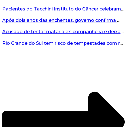
Pacientes do Tacchini Instituto do Câncer celebram Dia dos Pais com cuidado e relaxamento...
Após dois anos das enchentes, governo confirma mais de R$19 milhões para nova ponte no Vale do Taquari...
Acusado de tentar matar a ex-companheira e deixá-la paraplégica é condenado na Serra Gaúcha...
Rio Grande do Sul tem risco de tempestades com rajadas de ventos nos próximos dias...