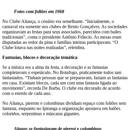
Fotos com foliões em 1968
No Clube Aliança, o cenário era semelhante. “Inicialmente, o
carnaval era somente nos clubes de Bento Gonçalves. As sociedades
organizavam as festas para seus associados, parecidos com bailes
tradicionais”, conta o presidente Antônio Frâncio. As mesas eram
disputadas ao redor da pista e famílias inteiras participavam. “O
Clube lotava nas noites realizadas”, relembra.
Fantasias, blocos e decoração temática
Se a música era a alma da festa, a decoração e as fantasias
completavam o espetáculo. No Botafogo, praticamente todos iam
fantasiados. “Tinham pessoas que se preparavam, faziam as fantasias
em casa. Existiam blocos, cada um com uma fantasia ligada ao
movimento”, recorda De Barba. O clube era decorado de acordo
com o enredo de cada ano.
No Aliança, pierrots e colombinas dividiam espaço com foliões sem
fantasia, enquanto no Ipiranga a organização apostava em balões
coloridos, serpentinas e máscaras gigantes.
Alguns se fantasiavam de pierrot e colombinas