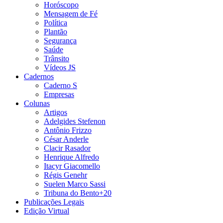
Horóscopo
Mensagem de Fé
Política
Plantão
Segurança
Saúde
Trânsito
Vídeos JS
Cadernos
Caderno S
Empresas
Colunas
Artigos
Adelgides Stefenon
Antônio Frizzo
César Anderle
Clacir Rasador
Henrique Alfredo
Itacyr Giacomello
Régis Genehr
Suelen Marco Sassi
Tribuna do Bento+20
Publicações Legais
Edição Virtual