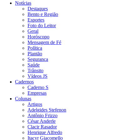
Notícias
Destaques
Bento e Região
Esportes
Foto do Leitor
Geral
Horóscopo
Mensagem de Fé
Política
Plantão
Segurança
Saúde
Trânsito
Vídeos JS
Cadernos
Caderno S
Empresas
Colunas
Artigos
Adelgides Stefenon
Antônio Frizzo
César Anderle
Clacir Rasador
Henrique Alfredo
Itacyr Giacomello