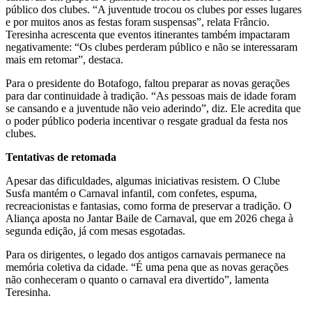
público dos clubes. “A juventude trocou os clubes por esses lugares
e por muitos anos as festas foram suspensas”, relata Frâncio.
Teresinha acrescenta que eventos itinerantes também impactaram
negativamente: “Os clubes perderam público e não se interessaram
mais em retomar”, destaca.
Para o presidente do Botafogo, faltou preparar as novas gerações
para dar continuidade à tradição. “As pessoas mais de idade foram
se cansando e a juventude não veio aderindo”, diz. Ele acredita que
o poder público poderia incentivar o resgate gradual da festa nos
clubes.
Tentativas de retomada
Apesar das dificuldades, algumas iniciativas resistem. O Clube
Susfa mantém o Carnaval infantil, com confetes, espuma,
recreacionistas e fantasias, como forma de preservar a tradição. O
Aliança aposta no Jantar Baile de Carnaval, que em 2026 chega à
segunda edição, já com mesas esgotadas.
Para os dirigentes, o legado dos antigos carnavais permanece na
memória coletiva da cidade. “É uma pena que as novas gerações
não conheceram o quanto o carnaval era divertido”, lamenta
Teresinha.