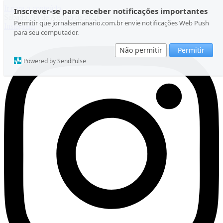
Ir para o conteúdo
Inscrever-se para receber notificações importantes
Sábado, 08 de Agosto de 2026
Permitir que jornalsemanario.com.br envie notificações Web Push
Instagram
para seu computador.
Não permitir
Permitir
Powered by SendPulse