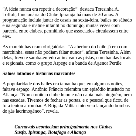
“A ideia nunca era repetir a decoração”, destaca Teresinha A.
Toffoli, funcionária do Clube Ipiranga há mais de 30 anos. A
programação incluía jantar de casais na sexta-feira, bailes no sábado
e na segunda e matiné infantil no domingo, muitas vezes com
parceria entre clubes, permitindo que associados circulassem entre
eles.
As marchinhas eram obrigatórias. “A abertura do baile já era com
marchinha, estas não podiam faltar nunca”, afirma Teresinha. Além
delas, frevo e samba-enredo animavam as pistas, com bandas locais
e regionais, como o grupo Arpege e a banda de Agenor Pertile.
Salões lotados e histórias marcantes
A popularidade dos bailes era tamanha que, em algumas noites,
faltava espaço. Antônio Frâncio relembra um episódio inusitado no
Aliança: “Numa noite o clube lotou e não cabia mais ninguém, nem
nas escadas. Tivemos de fechar as portas, e o pessoal que ficou de
fora tentou arrombar. A Brigada Militar interveio lançando bombas
de gás lacrimogêneo”, revela.
Carnavais aconteciam principalmente nos Clubes
Susfa, Ipiranga, Botafogo e Aliança