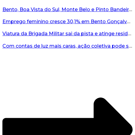
Bento, Boa Vista do Sul, Monte Belo e Pinto Bandeira registram quatro casos de abigeato este ano...
Emprego feminino cresce 30,1% em Bento Gonçalves...
Viatura da Brigada Militar sai da pista e atinge residência no interior do RS...
Com contas de luz mais caras, ação coletiva pode ser caminho contra a RGE...