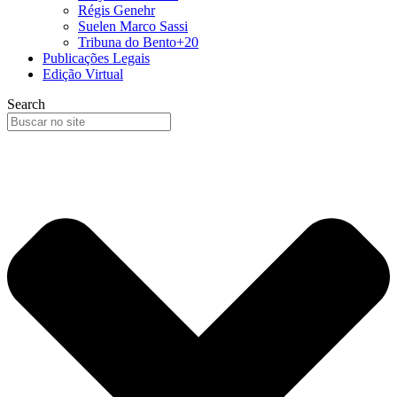
Régis Genehr
Suelen Marco Sassi
Tribuna do Bento+20
Publicações Legais
Edição Virtual
Search