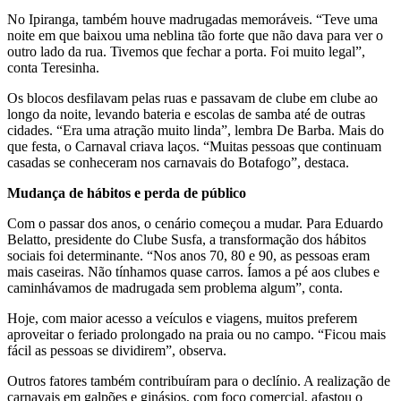
No Ipiranga, também houve madrugadas memoráveis. “Teve uma
noite em que baixou uma neblina tão forte que não dava para ver o
outro lado da rua. Tivemos que fechar a porta. Foi muito legal”,
conta Teresinha.
Os blocos desfilavam pelas ruas e passavam de clube em clube ao
longo da noite, levando bateria e escolas de samba até de outras
cidades. “Era uma atração muito linda”, lembra De Barba. Mais do
que festa, o Carnaval criava laços. “Muitas pessoas que continuam
casadas se conheceram nos carnavais do Botafogo”, destaca.
Mudança de hábitos e perda de público
Com o passar dos anos, o cenário começou a mudar. Para Eduardo
Belatto, presidente do Clube Susfa, a transformação dos hábitos
sociais foi determinante. “Nos anos 70, 80 e 90, as pessoas eram
mais caseiras. Não tínhamos quase carros. Íamos a pé aos clubes e
caminhávamos de madrugada sem problema algum”, conta.
Hoje, com maior acesso a veículos e viagens, muitos preferem
aproveitar o feriado prolongado na praia ou no campo. “Ficou mais
fácil as pessoas se dividirem”, observa.
Outros fatores também contribuíram para o declínio. A realização de
carnavais em galpões e ginásios, com foco comercial, afastou o