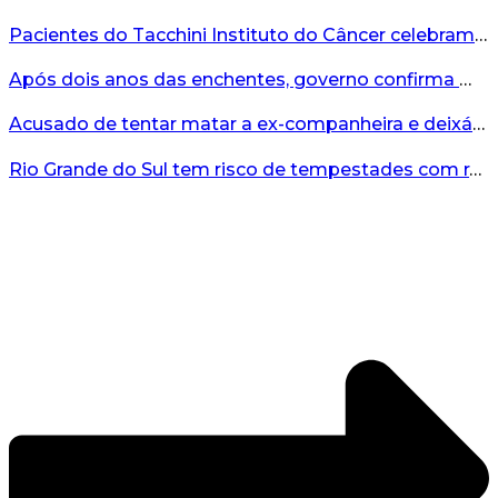
Pacientes do Tacchini Instituto do Câncer celebram Dia dos Pais com cuidado e relaxamento...
Após dois anos das enchentes, governo confirma mais de R$19 milhões para nova ponte no Vale do Taquari...
Acusado de tentar matar a ex-companheira e deixá-la paraplégica é condenado na Serra Gaúcha...
Rio Grande do Sul tem risco de tempestades com rajadas de ventos nos próximos dias...