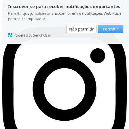
Ir para o conteúdo
Inscrever-se para receber notificações importantes
Quarta-feira, 05 de Agosto de 2026
Permitir que jornalsemanario.com.br envie notificações Web Push
Instagram
para seu computador.
Não permitir
Permitir
Powered by SendPulse