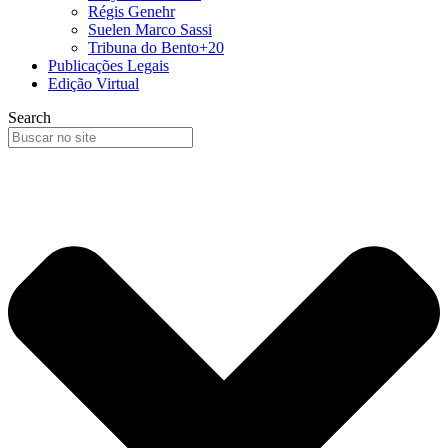
Régis Genehr
Suelen Marco Sassi
Tribuna do Bento+20
Publicações Legais
Edição Virtual
Search