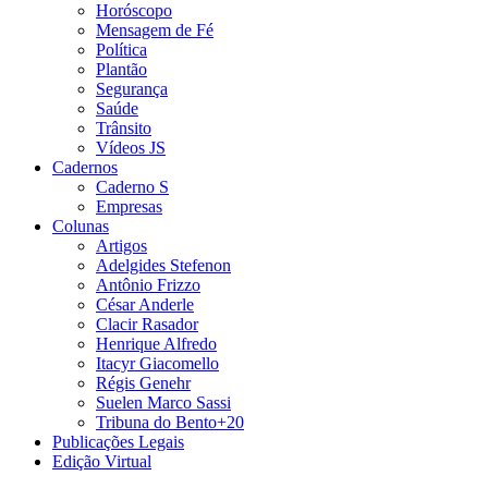
Horóscopo
Mensagem de Fé
Política
Plantão
Segurança
Saúde
Trânsito
Vídeos JS
Cadernos
Caderno S
Empresas
Colunas
Artigos
Adelgides Stefenon
Antônio Frizzo
César Anderle
Clacir Rasador
Henrique Alfredo
Itacyr Giacomello
Régis Genehr
Suelen Marco Sassi
Tribuna do Bento+20
Publicações Legais
Edição Virtual