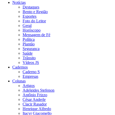
Notícias
Destaques
Bento e Região
Esportes
Foto do Leitor
Geral
Horóscopo
Mensagem de Fé
Política
Plantão
Segurança
Saúde
Trânsito
Vídeos JS
Cadernos
Caderno S
Empresas
Colunas
Artigos
Adelgides Stefenon
Antônio Frizzo
César Anderle
Clacir Rasador
Henrique Alfredo
Itacyr Giacomello