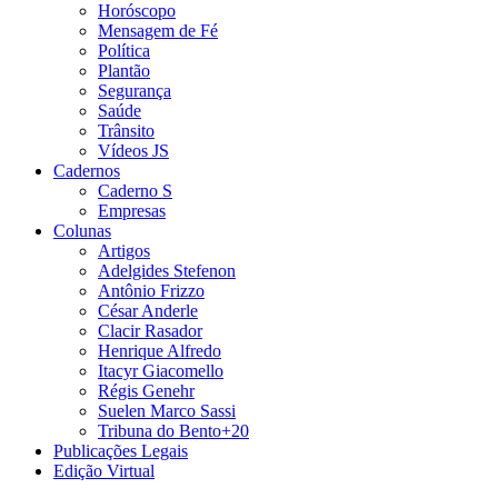
Horóscopo
Mensagem de Fé
Política
Plantão
Segurança
Saúde
Trânsito
Vídeos JS
Cadernos
Caderno S
Empresas
Colunas
Artigos
Adelgides Stefenon
Antônio Frizzo
César Anderle
Clacir Rasador
Henrique Alfredo
Itacyr Giacomello
Régis Genehr
Suelen Marco Sassi
Tribuna do Bento+20
Publicações Legais
Edição Virtual