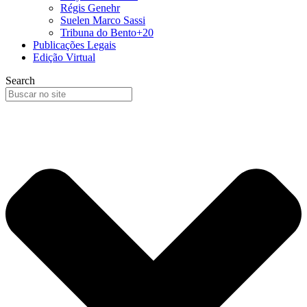
Régis Genehr
Suelen Marco Sassi
Tribuna do Bento+20
Publicações Legais
Edição Virtual
Search