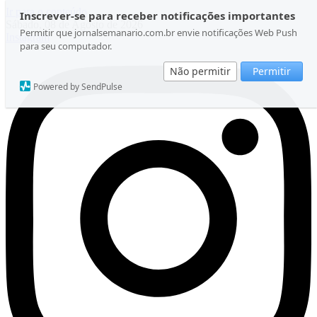
Ir para o conteúdo
Inscrever-se para receber notificações importantes
Sábado, 08 de Agosto de 2026
Permitir que jornalsemanario.com.br envie notificações Web Push
Instagram
para seu computador.
Não permitir
Permitir
Powered by SendPulse