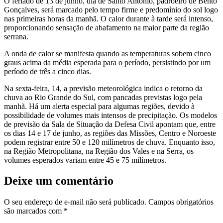
O feriado de 13 de junho, dia de Santo Antônio, padroeiro de Bento
Gonçalves, será marcado pelo tempo firme e predomínio do sol logo
nas primeiras horas da manhã. O calor durante à tarde será intenso,
proporcionando sensação de abafamento na maior parte da região
serrana.
A onda de calor se manifesta quando as temperaturas sobem cinco
graus acima da média esperada para o período, persistindo por um
período de três a cinco dias.
Na sexta-feira, 14, a previsão meteorológica indica o retorno da
chuva ao Rio Grande do Sul, com pancadas previstas logo pela
manhã. Há um alerta especial para algumas regiões, devido à
possibilidade de volumes mais intensos de precipitação. Os modelos
de previsão da Sala de Situação da Defesa Civil apontam que, entre
os dias 14 e 17 de junho, as regiões das Missões, Centro e Noroeste
podem registrar entre 50 e 120 milímetros de chuva. Enquanto isso,
na Região Metropolitana, na Região dos Vales e na Serra, os
volumes esperados variam entre 45 e 75 milímetros.
Deixe um comentário
O seu endereço de e-mail não será publicado.
Campos obrigatórios
são marcados com
*