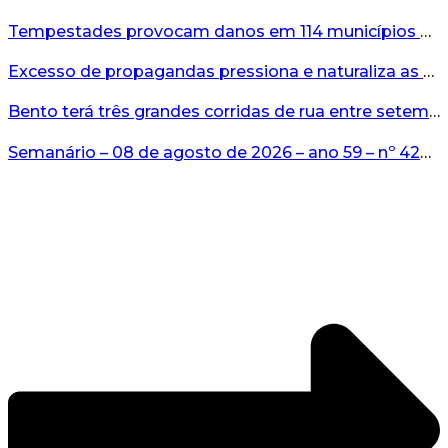
Tempestades provocam danos em 114 municípios e deixam uma vítima e cinco feridos no RS...
Excesso de propagandas pressiona e naturaliza as apostas...
Bento terá três grandes corridas de rua entre setembro e novembro...
Semanário – 08 de agosto de 2026 – ano 59 – nº 4265...