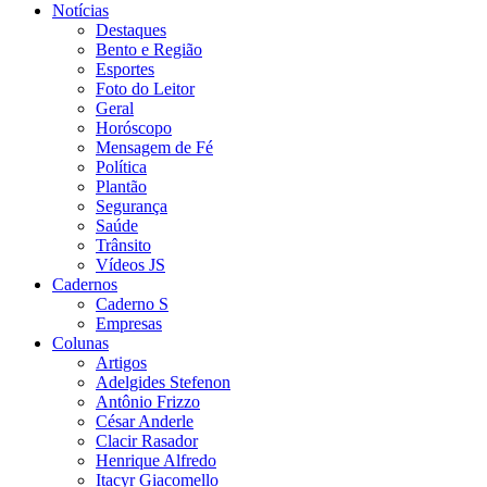
Notícias
Destaques
Bento e Região
Esportes
Foto do Leitor
Geral
Horóscopo
Mensagem de Fé
Política
Plantão
Segurança
Saúde
Trânsito
Vídeos JS
Cadernos
Caderno S
Empresas
Colunas
Artigos
Adelgides Stefenon
Antônio Frizzo
César Anderle
Clacir Rasador
Henrique Alfredo
Itacyr Giacomello