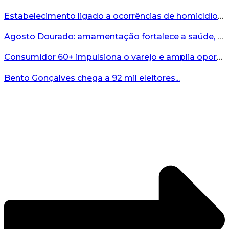
Estabelecimento ligado a ocorrências de homicídio é interditado durante fiscalização em Bento...
Agosto Dourado: amamentação fortalece a saúde, o desenvolvimento e os vínculos...
Consumidor 60+ impulsiona o varejo e amplia oportunidades para o comércio ...
Bento Gonçalves chega a 92 mil eleitores...