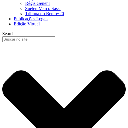
Régis Genehr
Suelen Marco Sassi
Tribuna do Bento+20
Publicações Legais
Edição Virtual
Search