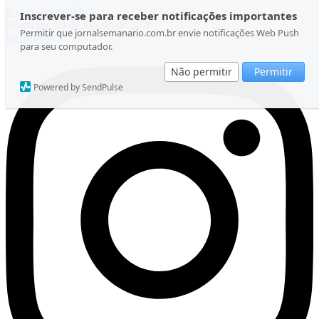
Ir para o conteúdo
Inscrever-se para receber notificações importantes
Domingo, 09 de Agosto de 2026
Permitir que jornalsemanario.com.br envie notificações Web Push
Instagram
para seu computador.
Não permitir
Permitir
Powered by SendPulse