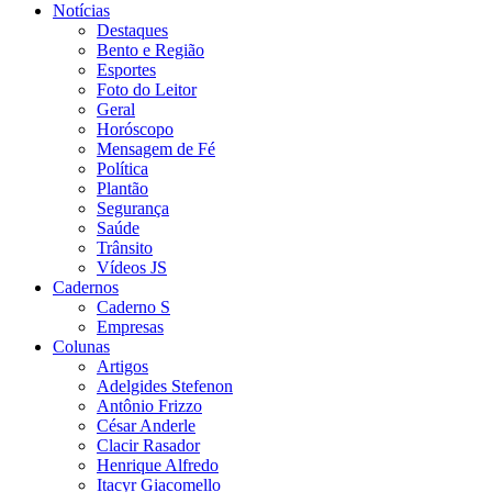
Notícias
Destaques
Bento e Região
Esportes
Foto do Leitor
Geral
Horóscopo
Mensagem de Fé
Política
Plantão
Segurança
Saúde
Trânsito
Vídeos JS
Cadernos
Caderno S
Empresas
Colunas
Artigos
Adelgides Stefenon
Antônio Frizzo
César Anderle
Clacir Rasador
Henrique Alfredo
Itacyr Giacomello