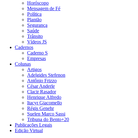
Horóscopo
Mensagem de Fé
Política
Plantão
Segurança
Saúde
Trânsito
Vídeos JS
Cadernos
Caderno S
Empresas
Colunas
Artigos
Adelgides Stefenon
Antônio Frizzo
César Anderle
Clacir Rasador
Henrique Alfredo
Itacyr Giacomello
Régis Genehr
Suelen Marco Sassi
Tribuna do Bento+20
Publicações Legais
Edição Virtual