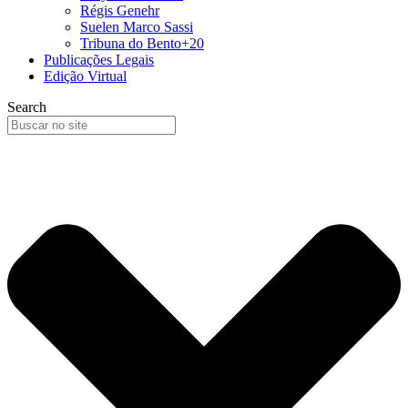
Régis Genehr
Suelen Marco Sassi
Tribuna do Bento+20
Publicações Legais
Edição Virtual
Search