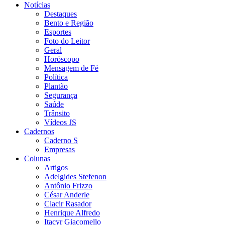
Notícias
Destaques
Bento e Região
Esportes
Foto do Leitor
Geral
Horóscopo
Mensagem de Fé
Política
Plantão
Segurança
Saúde
Trânsito
Vídeos JS
Cadernos
Caderno S
Empresas
Colunas
Artigos
Adelgides Stefenon
Antônio Frizzo
César Anderle
Clacir Rasador
Henrique Alfredo
Itacyr Giacomello