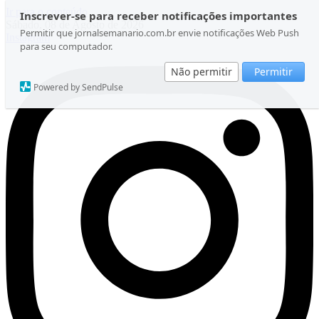
Ir para o conteúdo
Inscrever-se para receber notificações importantes
Sábado, 08 de Agosto de 2026
Permitir que jornalsemanario.com.br envie notificações Web Push
Instagram
para seu computador.
Não permitir
Permitir
Powered by SendPulse