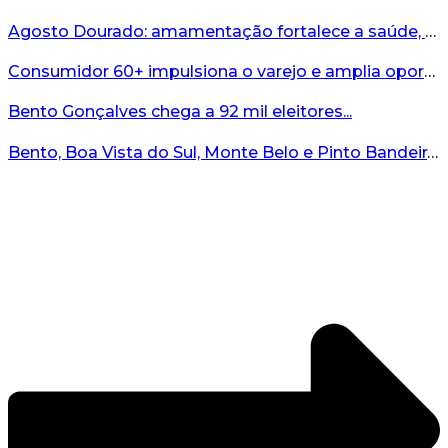
Agosto Dourado: amamentação fortalece a saúde, o desenvolvimento e os vínculos...
Consumidor 60+ impulsiona o varejo e amplia oportunidades para o comércio ...
Bento Gonçalves chega a 92 mil eleitores...
Bento, Boa Vista do Sul, Monte Belo e Pinto Bandeira registram quatro casos de abigeato este ano...