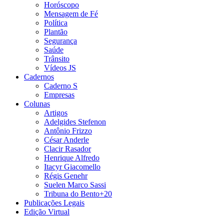
Horóscopo
Mensagem de Fé
Política
Plantão
Segurança
Saúde
Trânsito
Vídeos JS
Cadernos
Caderno S
Empresas
Colunas
Artigos
Adelgides Stefenon
Antônio Frizzo
César Anderle
Clacir Rasador
Henrique Alfredo
Itacyr Giacomello
Régis Genehr
Suelen Marco Sassi
Tribuna do Bento+20
Publicações Legais
Edição Virtual