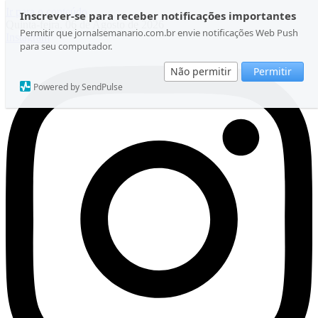
Ir para o conteúdo
Inscrever-se para receber notificações importantes
Quinta-feira, 06 de Agosto de 2026
Permitir que jornalsemanario.com.br envie notificações Web Push
Instagram
para seu computador.
Não permitir
Permitir
Powered by SendPulse