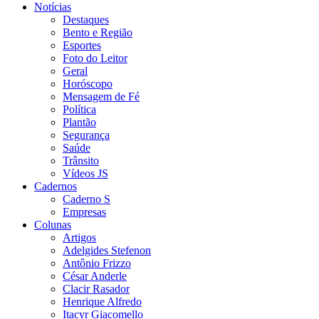
Notícias
Destaques
Bento e Região
Esportes
Foto do Leitor
Geral
Horóscopo
Mensagem de Fé
Política
Plantão
Segurança
Saúde
Trânsito
Vídeos JS
Cadernos
Caderno S
Empresas
Colunas
Artigos
Adelgides Stefenon
Antônio Frizzo
César Anderle
Clacir Rasador
Henrique Alfredo
Itacyr Giacomello