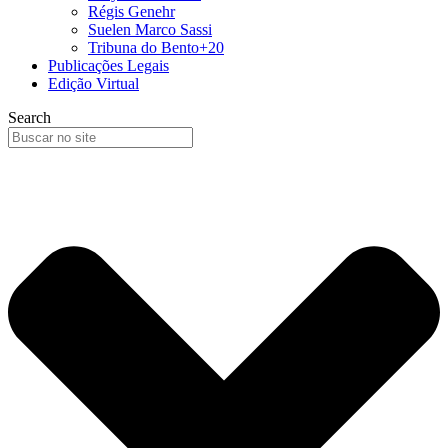
Régis Genehr
Suelen Marco Sassi
Tribuna do Bento+20
Publicações Legais
Edição Virtual
Search