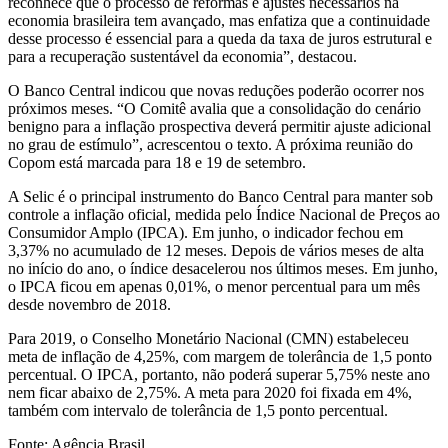
reconhece que o processo de reformas e ajustes necessários na
economia brasileira tem avançado, mas enfatiza que a continuidade
desse processo é essencial para a queda da taxa de juros estrutural e
para a recuperação sustentável da economia”, destacou.
O Banco Central indicou que novas reduções poderão ocorrer nos
próximos meses. “O Comitê avalia que a consolidação do cenário
benigno para a inflação prospectiva deverá permitir ajuste adicional
no grau de estímulo”, acrescentou o texto. A próxima reunião do
Copom está marcada para 18 e 19 de setembro.
A Selic é o principal instrumento do Banco Central para manter sob
controle a inflação oficial, medida pelo Índice Nacional de Preços ao
Consumidor Amplo (IPCA). Em junho, o indicador fechou em
3,37% no acumulado de 12 meses. Depois de vários meses de alta
no início do ano, o índice desacelerou nos últimos meses. Em junho,
o IPCA ficou em apenas 0,01%, o menor percentual para um mês
desde novembro de 2018.
Para 2019, o Conselho Monetário Nacional (CMN) estabeleceu
meta de inflação de 4,25%, com margem de tolerância de 1,5 ponto
percentual. O IPCA, portanto, não poderá superar 5,75% neste ano
nem ficar abaixo de 2,75%. A meta para 2020 foi fixada em 4%,
também com intervalo de tolerância de 1,5 ponto percentual.
Fonte: Agência Brasil