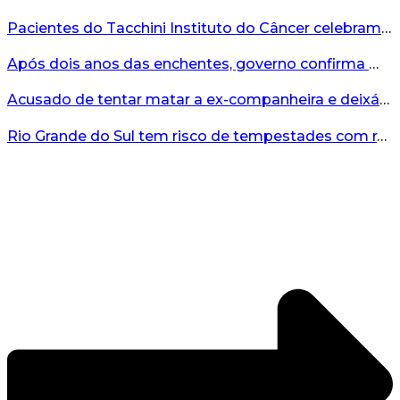
Pacientes do Tacchini Instituto do Câncer celebram Dia dos Pais com cuidado e relaxamento...
Após dois anos das enchentes, governo confirma mais de R$19 milhões para nova ponte no Vale do Taquari...
Acusado de tentar matar a ex-companheira e deixá-la paraplégica é condenado na Serra Gaúcha...
Rio Grande do Sul tem risco de tempestades com rajadas de ventos nos próximos dias...