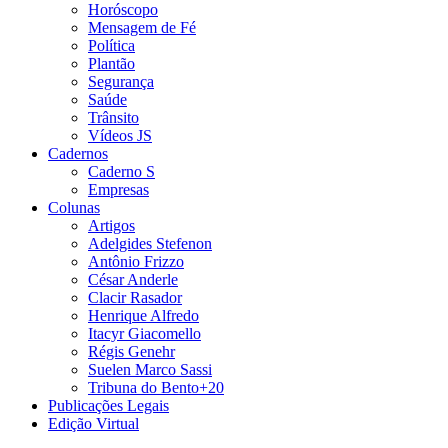
Horóscopo
Mensagem de Fé
Política
Plantão
Segurança
Saúde
Trânsito
Vídeos JS
Cadernos
Caderno S
Empresas
Colunas
Artigos
Adelgides Stefenon
Antônio Frizzo
César Anderle
Clacir Rasador
Henrique Alfredo
Itacyr Giacomello
Régis Genehr
Suelen Marco Sassi
Tribuna do Bento+20
Publicações Legais
Edição Virtual