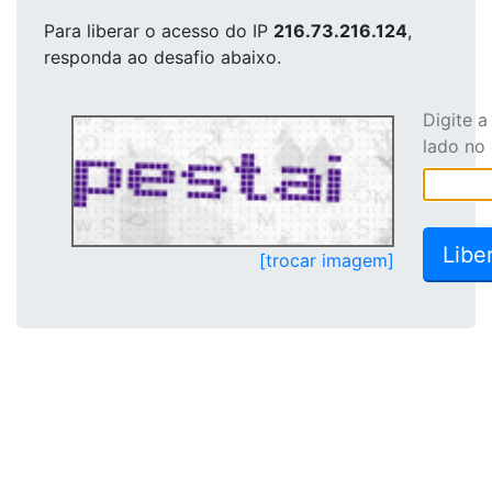
Para liberar o acesso
do IP
216.73.216.124
,
responda ao desafio abaixo.
Digite 
lado no
[trocar imagem]