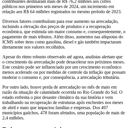
contribuintes destinaram mais de R$ 76,2 milhões aos cofres
públicos nos primeiros seis meses de 2024, um incremento em
relação aos R$ 64 milhões registrados no mesmo período de 2023.
Diversos fatores contribuíram para esse aumento na arrecadação,
incluindo a elevação dos preços de produtos e a recuperação
econômica, que estimula um maior consumo e, consequentemente, o
pagamento de mais tributos. Além disso, aumentos nas alíquotas do
ICMS sobre itens como gasolina, diesel e gás também impactaram
diretamente nos valores recolhidos.
Apesar do ritmo robusto observado até agora, analistas alertam que
o crescimento da arrecadação pode desacelerar nos próximos meses.
Este cenário pode ser influenciado por um crescimento econômico
menos acelerado ou por medidas de controle da inflação que possam
moderar o consumo e, por consequência, a arrecadação tributária.
Por outro lado, houve perda de arrecadação no mês de maio em
razão da situação de calamidade ocorrida no Rio Grande do Sul. O
estado enfrenta o pior desastre climático da sua história e vem
trabalhando na recuperação de estruturas após enchentes nos meses
de abril e maio que impactou famílias e empresas. Dos 497
municípios gaúchos, 478 foram afetados, uma população de mais de
2,4 milhões.