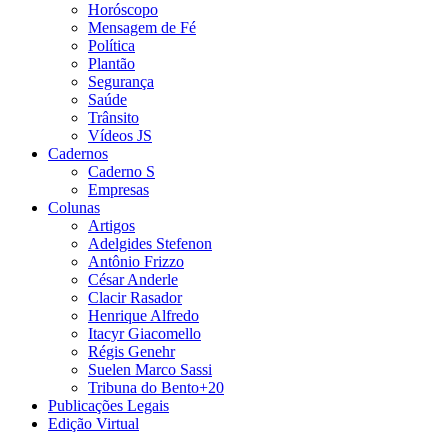
Horóscopo
Mensagem de Fé
Política
Plantão
Segurança
Saúde
Trânsito
Vídeos JS
Cadernos
Caderno S
Empresas
Colunas
Artigos
Adelgides Stefenon
Antônio Frizzo
César Anderle
Clacir Rasador
Henrique Alfredo
Itacyr Giacomello
Régis Genehr
Suelen Marco Sassi
Tribuna do Bento+20
Publicações Legais
Edição Virtual