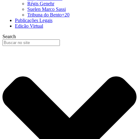
Régis Genehr
Suelen Marco Sassi
Tribuna do Bento+20
Publicações Legais
Edição Virtual
Search