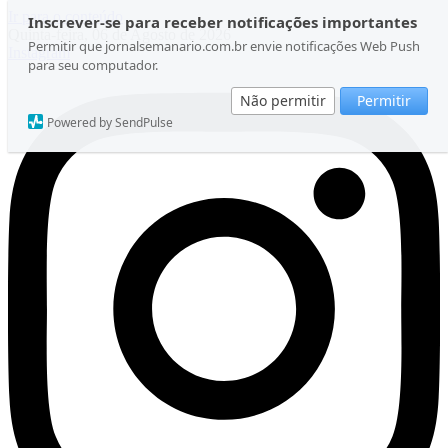
Ir para o conteúdo
Inscrever-se para receber notificações importantes
Quinta-feira, 06 de Agosto de 2026
Permitir que jornalsemanario.com.br envie notificações Web Push
Instagram
para seu computador.
Não permitir
Permitir
Powered by SendPulse