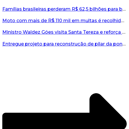
Famílias brasileiras perderam R$ 62,5 bilhões para bets em 2025, diz estudo...
Moto com mais de R$ 110 mil em multas é recolhida no interior do RS...
Ministro Waldez Góes visita Santa Tereza e reforça apoio federal à reconstrução do município...
Entregue projeto para reconstrução de pilar da ponte entre Encantado e Muçum...