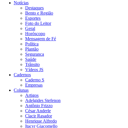
Notícias
Destaques
Bento e Região
Esportes
Foto do Leitor
Geral
Horóscopo
Mensagem de Fé
Política
Plantão
Segurança
Saúde
Trânsito
Vídeos JS
Cadernos
Caderno S
Empresas
Colunas
Artigos
Adelgides Stefenon
Antônio Frizzo
César Anderle
Clacir Rasador
Henrique Alfredo
Itacyr Giacomello