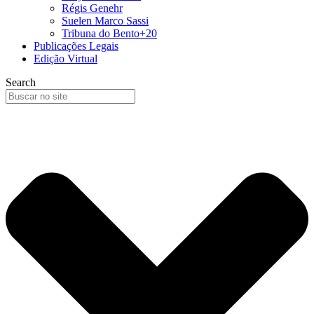
Régis Genehr
Suelen Marco Sassi
Tribuna do Bento+20
Publicações Legais
Edição Virtual
Search