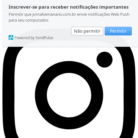
Ir para o conteúdo
Inscrever-se para receber notificações importantes
Quinta-feira, 06 de Agosto de 2026
Permitir que jornalsemanario.com.br envie notificações Web Push
Instagram
para seu computador.
Não permitir
Permitir
Powered by SendPulse