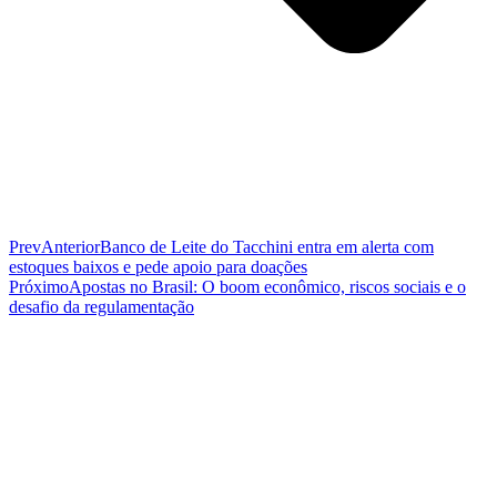
Prev
Anterior
Banco de Leite do Tacchini entra em alerta com
estoques baixos e pede apoio para doações
Próximo
Apostas no Brasil: O boom econômico, riscos sociais e o
desafio da regulamentação