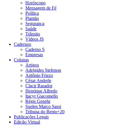
Horóscopo
Mensagem de Fé
Política
Plantão
Segurança
Saúde
Trânsito
Vídeos JS
Cadernos
Caderno S
Empresas
Colunas
Artigos
Adelgides Stefenon
Antônio Frizzo
César Anderle
Clacir Rasador
Henrique Alfredo
Itacyr Giacomello
Régis Genehr
Suelen Marco Sassi
Tribuna do Bento+20
Publicações Legais
Edição Virtual