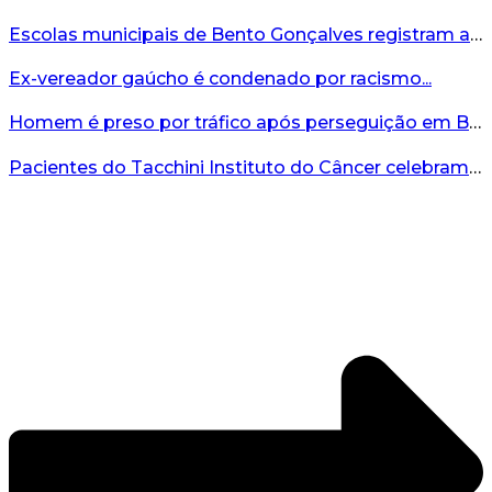
Escolas municipais de Bento Gonçalves registram avanço no IDEB 2025...
Ex-vereador gaúcho é condenado por racismo...
Homem é preso por tráfico após perseguição em Bento Gonçalves...
Pacientes do Tacchini Instituto do Câncer celebram Dia dos Pais com cuidado e relaxamento...