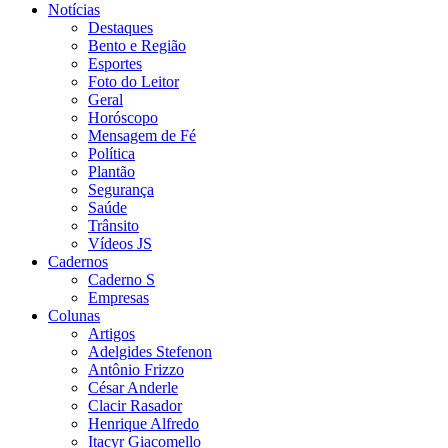
Notícias
Destaques
Bento e Região
Esportes
Foto do Leitor
Geral
Horóscopo
Mensagem de Fé
Política
Plantão
Segurança
Saúde
Trânsito
Vídeos JS
Cadernos
Caderno S
Empresas
Colunas
Artigos
Adelgides Stefenon
Antônio Frizzo
César Anderle
Clacir Rasador
Henrique Alfredo
Itacyr Giacomello