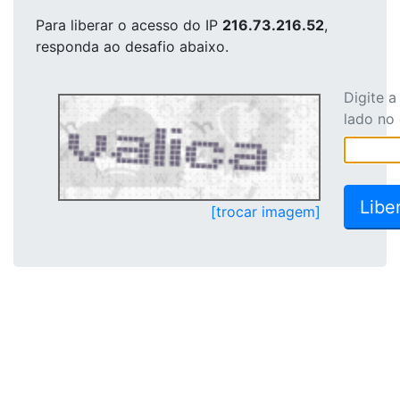
Para liberar o acesso
do IP
216.73.216.52
,
responda ao desafio abaixo.
Digite 
lado no
[trocar imagem]