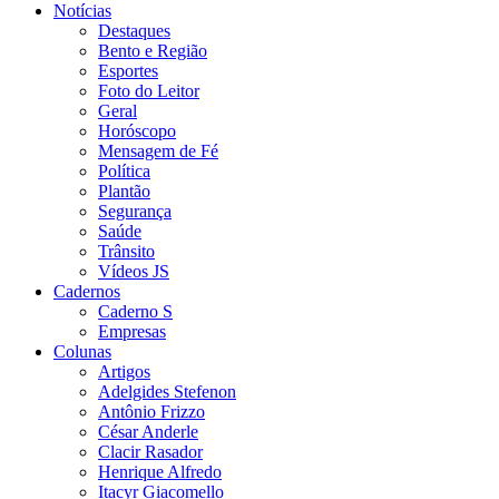
Notícias
Destaques
Bento e Região
Esportes
Foto do Leitor
Geral
Horóscopo
Mensagem de Fé
Política
Plantão
Segurança
Saúde
Trânsito
Vídeos JS
Cadernos
Caderno S
Empresas
Colunas
Artigos
Adelgides Stefenon
Antônio Frizzo
César Anderle
Clacir Rasador
Henrique Alfredo
Itacyr Giacomello