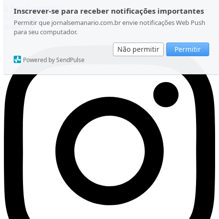
Ir para o conteúdo
Inscrever-se para receber notificações importantes
Sábado, 08 de Agosto de 2026
Permitir que jornalsemanario.com.br envie notificações Web Push
Instagram
para seu computador.
Não permitir
Permitir
Powered by SendPulse