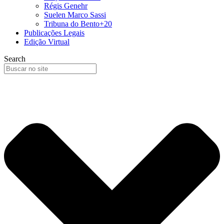
Régis Genehr
Suelen Marco Sassi
Tribuna do Bento+20
Publicações Legais
Edição Virtual
Search