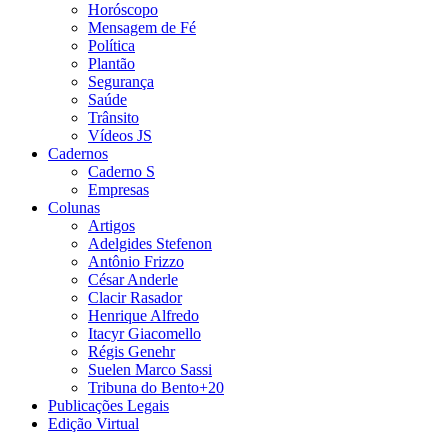
Horóscopo
Mensagem de Fé
Política
Plantão
Segurança
Saúde
Trânsito
Vídeos JS
Cadernos
Caderno S
Empresas
Colunas
Artigos
Adelgides Stefenon
Antônio Frizzo
César Anderle
Clacir Rasador
Henrique Alfredo
Itacyr Giacomello
Régis Genehr
Suelen Marco Sassi
Tribuna do Bento+20
Publicações Legais
Edição Virtual